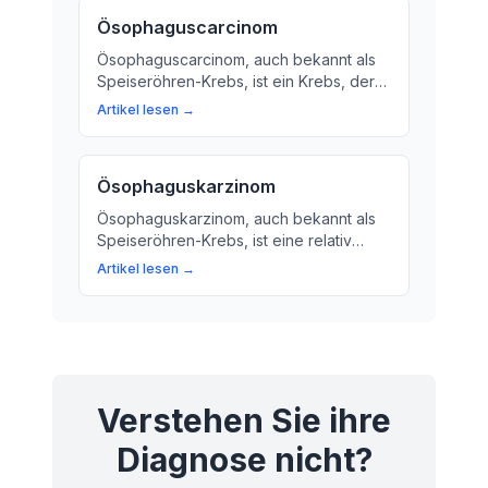
Ösophaguscarcinom
Ösophaguscarcinom, auch bekannt als
Speiseröhren-Krebs, ist ein Krebs, der
sich in der Speiseleber entwickelt. Hier
Artikel lesen →
erfahren Sie mehr über die Ursachen,
Symptome und
Behandlungsmöglichkeiten.
Ösophaguskarzinom
Ösophaguskarzinom, auch bekannt als
Speiseröhren-Krebs, ist eine relativ
seltene Krebsart. Erfahren Sie mehr über
Artikel lesen →
die Ursachen, Symptome und
Behandlungsmöglichkeiten.
Verstehen Sie ihre
Diagnose nicht?