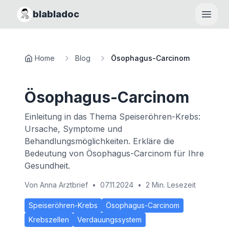
blabladoc
Haupt
Home
Blog
Ösophagus-Carcinom
Ösophagus-Carcinom
Einleitung in das Thema Speiseröhren-Krebs:
Ursache, Symptome und
Behandlungsmöglichkeiten. Erkläre die
Bedeutung von Ösophagus-Carcinom für Ihre
Gesundheit.
Von
Anna Arztbrief
•
07.11.2024
•
2 Min. Lesezeit
Speiseröhren-Krebs
Ösophagus-Carcinom
Krebszellen
Verdauungssystem