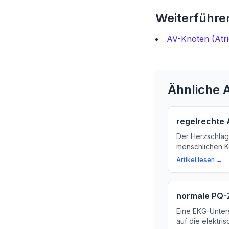
Weiterführen
AV-Knoten (Atri
Ähnliche A
regelrechte 
Der Herzschlag 
menschlichen Kö
erfahren Sie, w
Artikel lesen →
Herzschlag erm
für die Herzges
normale PQ-
Eine EKG-Unter
auf die elektri