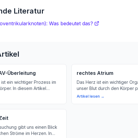
de Literatur
oventrikularknoten): Was bedeutet das?
rtikel
AV-Überleitung
rechtes Atrium
ist ein wichtiger Prozess im
Das Herz ist ein wichtiger Or
rper. In diesem Artikel
unser Blut durch den Körper p
ie die AV-Überleitung den
Artikel erfahren Sie, wie das H
Artikel lesen →
öglicht und warum sie wichtig
und was die verschiedenen 
undheit ist.
darstellen.
Zeit
suchung gibt uns einen Blick
schen Ströme im Herzen. In