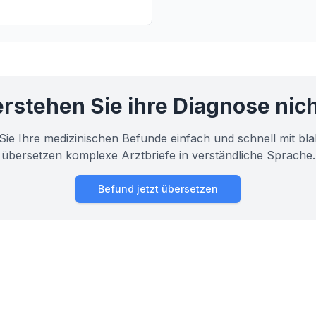
erklären wir, was die PQ-Zeit
Kurve bedeutet und warum sie
heit wichtig ist.
rstehen Sie ihre Diagnose nic
Sie Ihre medizinischen Befunde einfach und schnell mit bla
übersetzen komplexe Arztbriefe in verständliche Sprache.
Befund jetzt übersetzen