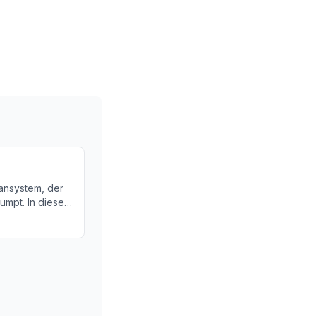
gansystem, der
umpt. In diesem
erz funktioniert
Höhen