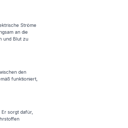
lektrische Ströme
angsam an die
 und Blut zu
zwischen den
äß funktioniert,
 Er sorgt dafür,
hrstoffen