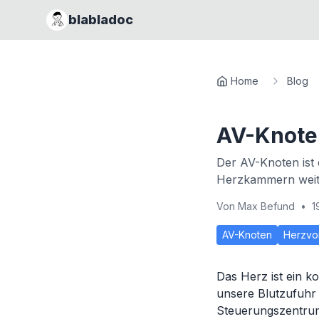
blabladoc
Home
Blog
AV-Knote
Der AV-Knoten ist 
Herzkammern weite
Von
Max Befund
•
1
AV-Knoten
Herzvo
Das Herz ist ein 
unsere Blutzufuhr 
Steuerungszentrum,