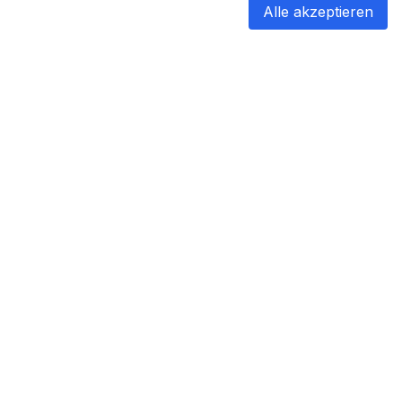
Alle akzeptieren
blabladoc
blabladoc macht Ihre medizinischen
Befunde in Sekundenschnelle
verständlich – so verstehen Sie
endlich alles.
Copyright ©
2026
- All rights reserved