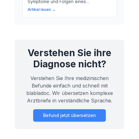
Symptome und Folgen eines
Herzklappenfehlers? Hier erfahren Sie
Artikel lesen →
mehr über die wichtige Rolle der
Herzklappen im Herzen.
Verstehen Sie ihre
Diagnose nicht?
Verstehen Sie Ihre medizinischen
Befunde einfach und schnell mit
blabladoc. Wir übersetzen komplexe
Arztbriefe in verständliche Sprache.
Befund jetzt übersetzen