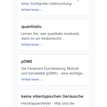
einer Szintigrafie-Untersuchung
bedeutet und wie es die
Artikel lesen →
Herzgesundheit beeinflusst. Wir erklären
den Prozess und seine Bedeutung für
Ihre Gesundheit.
quantitativ
Lernen Sie, was quantitativ bedeutet,
wenn es um medizinische
Untersuchungen geht. Wir erklären den
Artikel lesen →
Begriff und wie er in der Medizin
eingesetzt wird.
pDMS
Die Periphere Durchblutung, Motorik
und Sensibilität (pDMS) - eine wichtige
Untersuchungsmethode bei Patienten.
Artikel lesen →
Erfahren Sie mehr über die Bedeutung
von pDMS und wie es bei der Diagnose
von Erkrankungen hilft.
keine vitientypischen Geräusche
Herzklappenfehler - Was sind die