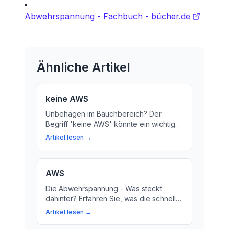
Abwehrspannung - Fachbuch - bücher.de
Ähnliche Artikel
keine AWS
Unbehagen im Bauchbereich? Der
Begriff 'keine AWS' könnte ein wichtiger
Hinweis für Ihre Gesundheit sein.
Artikel lesen →
Erfahren Sie hier, was dahintersteht und
wie Sie die richtige Diagnose stellen
können.
AWS
Die Abwehrspannung - Was steckt
dahinter? Erfahren Sie, was die schnelle
Anspannung Ihrer Bauchmuskeln
Artikel lesen →
bedeutet und wie sie Ihre Gesundheit