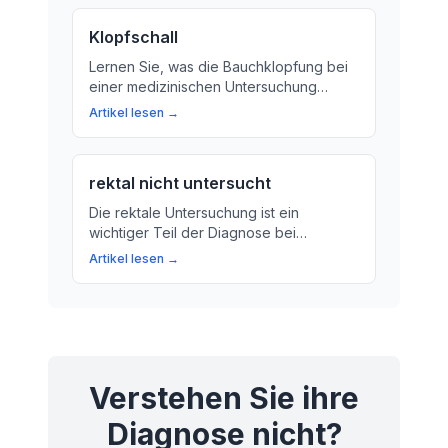
beeinflussen kann.
Klopfschall
Lernen Sie, was die Bauchklopfung bei
einer medizinischen Untersuchung
bedeutet und wie es Ihre Arzt Hilfe bei
Artikel lesen →
der Diagnose von Bauchproblemen gibt.
rektal nicht untersucht
Die rektale Untersuchung ist ein
wichtiger Teil der Diagnose bei
bestimmten Erkrankungen. Wir erklären,
Artikel lesen →
was sie bedeutet und warum sie
notwendig sein kann.
Verstehen Sie ihre
Diagnose nicht?