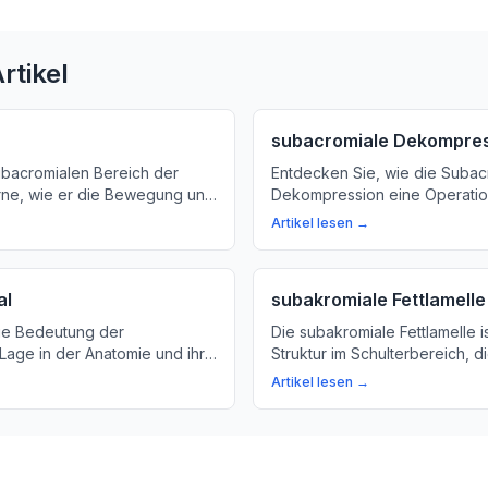
rtikel
subacromiale Dekompre
bacromialen Bereich der
Entdecken Sie, wie die Subac
erne, wie er die Bewegung und
Dekompression eine Operation
r Schulter beeinflusst. Erfahren
Druck auf die Schulterregion
Artikel lesen →
das Acromion und die
das Wohlbefinden verbessert.
 Muskeln, Sehnen und
mehr über die Vorteile dieser
in der Schulter.
al
subakromiale Fettlamelle
ie Bedeutung der
Die subakromiale Fettlamelle i
Lage in der Anatomie und ihre
Struktur im Schulterbereich, d
Gesundheit und Funktion von
Gesundheit und Funktionalität
Artikel lesen →
ewebe. Ein einfaches
Schultergelenks unterstützt. H
l für Laien.
mehr über diese kleine, aber
Struktur.