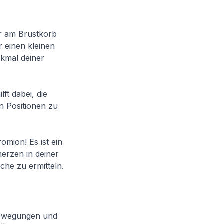
er am Brustkorb
r einen kleinen
rkmal deiner
ft dabei, die
n Positionen zu
omion! Es ist ein
merzen in deiner
che zu ermitteln.
 Bewegungen und