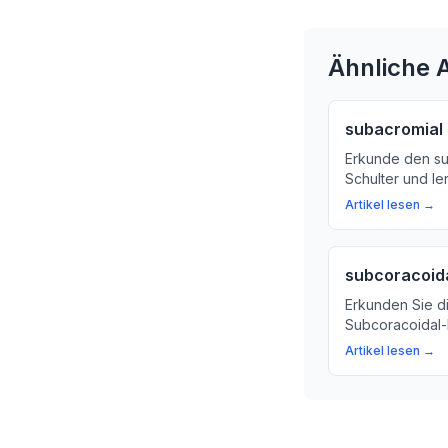
Ähnliche A
subacromial
Erkunde den su
Schulter und l
Stabilität deine
Artikel lesen →
Sie mehr über 
Bedeutung von
Schleimbeuteln 
subcoracoid
Erkunden Sie d
Subcoracoidal-
Rolle bei der 
Artikel lesen →
Organen und G
Erklärungsmodel