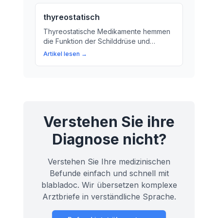
Wirkung von Medikamenten und wie sie
thyreostatisch
Stress und Ängste reduzieren.
Thyreostatische Medikamente hemmen
die Funktion der Schilddrüse und
regulieren den Botenstoffwechsel.
Artikel lesen →
Erfahren Sie mehr über das Konzept von
Thyreostasie in unserer ausführlichen
Erklärung.
Verstehen Sie ihre
Diagnose nicht?
Verstehen Sie Ihre medizinischen
Befunde einfach und schnell mit
blabladoc. Wir übersetzen komplexe
Arztbriefe in verständliche Sprache.