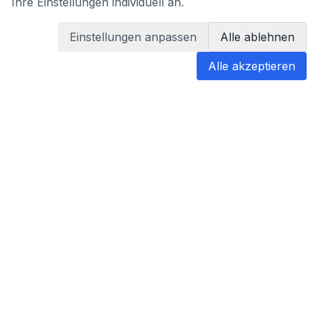
Ihre Einstellungen individuell an.
Einstellungen anpassen
Alle ablehnen
Alle akzeptieren
blabladoc
blabladoc macht Ihre medizinischen
Befunde in Sekundenschnelle