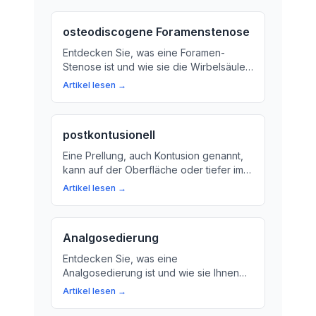
osteodiscogene Foramenstenose
Entdecken Sie, was eine Foramen-
Stenose ist und wie sie die Wirbelsäule
beeinflussen kann. Erfahren Sie mehr
Artikel lesen →
über Ursachen, Symptome und
Behandlungsmöglichkeiten.
postkontusionell
Eine Prellung, auch Kontusion genannt,
kann auf der Oberfläche oder tiefer im
Körper auftreten. Wir erklären, was
Artikel lesen →
passiert nach einer solchen Verletzung
und wie Sie die postkontusionellen
Veränderungen am besten bekämpfen
Analgosedierung
können.
Entdecken Sie, was eine
Analgosedierung ist und wie sie Ihnen
bei medizinischen Eingriffen wie
Artikel lesen →
Operationen oder Untersuchungen
helfen kann. Lernen Sie mehr über die