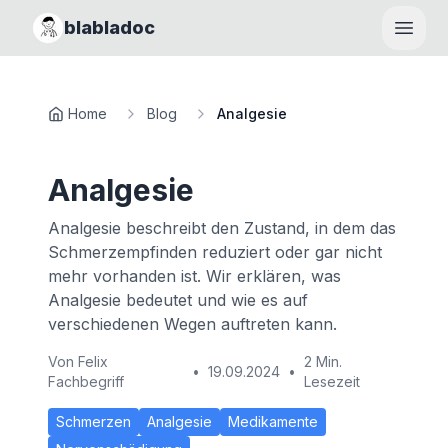
blabladoc
Haupt
Home
Blog
Analgesie
Analgesie
Analgesie beschreibt den Zustand, in dem das
Schmerzempfinden reduziert oder gar nicht
mehr vorhanden ist. Wir erklären, was
Analgesie bedeutet und wie es auf
verschiedenen Wegen auftreten kann.
Von
Felix
2 Min.
•
19.09.2024
•
Fachbegriff
Lesezeit
Schmerzen
Analgesie
Medikamente