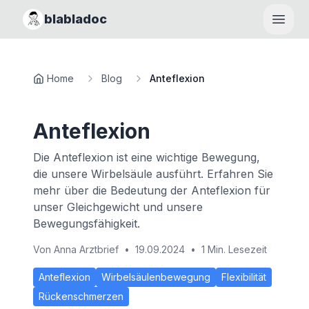
blabladoc
Haupt
Home
Blog
Anteflexion
Anteflexion
Die Anteflexion ist eine wichtige Bewegung,
die unsere Wirbelsäule ausführt. Erfahren Sie
mehr über die Bedeutung der Anteflexion für
unser Gleichgewicht und unsere
Bewegungsfähigkeit.
Von
Anna Arztbrief
•
19.09.2024
•
1 Min. Lesezeit
Anteflexion
Wirbelsäulenbewegung
Flexibilität
Rückenschmerzen