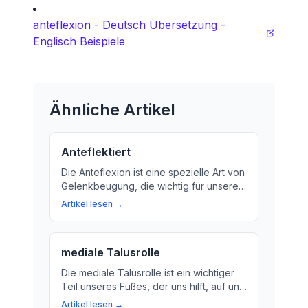
anteflexion - Deutsch Übersetzung -
Englisch Beispiele
Ähnliche Artikel
Anteflektiert
Die Anteflexion ist eine spezielle Art von
Gelenkbeugung, die wichtig für unsere
Beweglichkeit und Gesundheit ist.
Artikel lesen →
Erfahren Sie mehr über das Konzept der
Anteflexion und wie es bei
verschiedenen Bewegungen und
mediale Talusrolle
Aktivitäten eine Rolle spielt.
Die mediale Talusrolle ist ein wichtiger
Teil unseres Fußes, der uns hilft, auf uns
selbst zu verlassen und unsere
Artikel lesen →