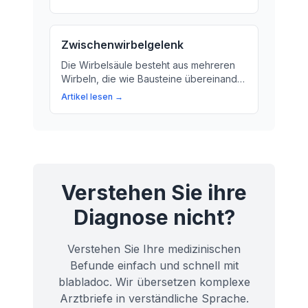
Bewegungen mit Geschwindigkeit und
Flexibilität auszuführen. In diesem Artikel
erfahren Sie mehr über das Geheimnis
Zwischenwirbelgelenk
des Fußes und die Rolle der mediale
Talusrolle.
Die Wirbelsäule besteht aus mehreren
Wirbeln, die wie Bausteine übereinander
gestapelt sind. Jeder Wirbel hat zwei
Artikel lesen →
Hauptteile: den Wirbelkörper und den
Wirbelbogen. Hierfür ist das
Zwischenwirbelgelenk von
entscheidender Bedeutung.
Verstehen Sie ihre
Diagnose nicht?
Verstehen Sie Ihre medizinischen
Befunde einfach und schnell mit
blabladoc. Wir übersetzen komplexe
Arztbriefe in verständliche Sprache.