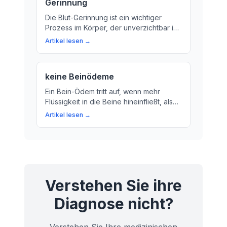
Gerinnung
Die Blut-Gerinnung ist ein wichtiger
Prozess im Körper, der unverzichtbar ist,
um Blutungen zu stoppen. Im Rahmen
Artikel lesen →
einer Darm-Spiegelung überprüft Ihr Arzt
Ihre Blut-Gerinnung, um sicherzustellen,
dass sie normal arbeitet.
keine Beinödeme
Ein Bein-Ödem tritt auf, wenn mehr
Flüssigkeit in die Beine hineinfließt, als
aus ihnen herausgeht. Erfahren Sie hier
Artikel lesen →
alles über Ursachen, Symptome und
Behandlungsmöglichkeiten für ein Bein-
Ödem.
Verstehen Sie ihre
Diagnose nicht?