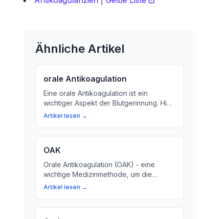
Antikoagulanzien | Gelbe Liste
Ähnliche Artikel
orale Antikoagulation
Eine orale Antikoagulation ist ein
wichtiger Aspekt der Blutgerinnung. Hier
erfahren Sie, was es bedeutet und wie
Artikel lesen →
es die Blutgerinnung beeinflusst.
OAK
Orale Antikoagulation (OAK) - eine
wichtige Medizinmethode, um die
Blutgerinnung zu beeinflussen. Hier
Artikel lesen →
erfahren Sie mehr über den Hintergrund
und die Bedeutung von OAK.