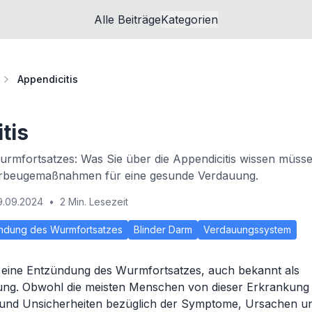
Alle Beiträge
Kategorien
Appendicitis
tis
rmfortsatzes: Was Sie über die Appendicitis wissen müss
beugemaßnahmen für eine gesunde Verdauung.
9.09.2024
•
2 Min. Lesezeit
ndung des Wurmfortsatzes
Blinder Darm
Verdauungssystem
st eine Entzündung des Wurmfortsatzes, auch bekannt als
ng. Obwohl die meisten Menschen von dieser Erkrankung w
 und Unsicherheiten bezüglich der Symptome, Ursachen u