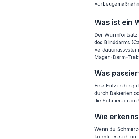
Vorbeugemaßnah
Was ist ein
Der Wurmfortsatz,
des Blinddarms (Ca
Verdauungssystem u
Magen-Darm-Trakts
Was passiert
Eine Entzündung de
durch Bakterien od
die Schmerzen im U
Wie erkennst
Wenn du Schmerzen 
könnte es sich um