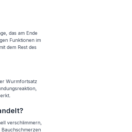
nge, das am Ende
igen Funktionen im
 mit dem Rest des
 der Wurmfortsatz
zündungsreaktion,
erkt.
andelt?
nell verschlimmern,
und Bauchschmerzen