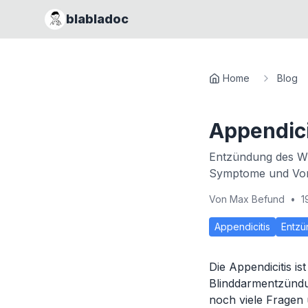
blabladoc
Home
Blog
Appendici
Entzündung des Wu
Symptome und Vor
Von
Max Befund
•
1
Appendicitis
Entzü
Die Appendicitis i
Blinddarmentzündu
noch viele Fragen