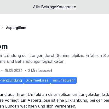
Alle Beiträge
Kategorien
Aspergillom
om
 Entzündung der Lungen durch Schimmelpilze. Erfahren Sie
me und Behandlungsmöglichkeiten.
•
19.09.2024
•
2 Min. Lesezeit
enentzündung
Schimmelpilze
Immunabwehr
nd aus Ihrem Umfeld an einer seltsamen Lungeleiden leide
se vorliegt. Ein Aspergillose ist eine Erkrankung, bei der b
den Lungen wachsen und sich vermehren.