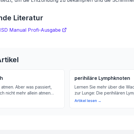
setzt, um die Entzündung zu bekämpfen und die Schimmel
de Literatur
 MSD Manual Profi-Ausgabe
rtikel
ch
perihiläre Lymphknoten
 atmen. Aber was passiert,
Lernen Sie mehr über die Wa
ich nicht mehr allein atmen
zur Lunge: Die perihilären Ly
spiratorische Aspekt
ein wichtiger Teil unseres I
Artikel lesen →
 Prozesse, die mit dem
helfen bei der Abwehr von Kr
haben. Hier lernen Sie, was
den Lungenflügeln.
nd wie wichtig medizinische
 unsere Atmung beeinträchtigt