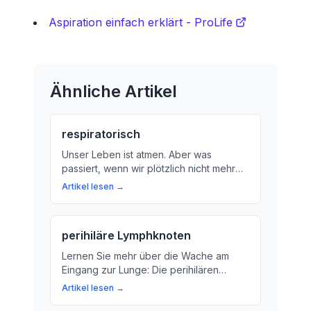
Aspiration einfach erklärt - ProLife
Ähnliche Artikel
respiratorisch
Unser Leben ist atmen. Aber was
passiert, wenn wir plötzlich nicht mehr
allein atmen können? Der respiratorische
Artikel lesen →
Aspekt beschreibt alle Prozesse, die mit
dem Atemakt zu tun haben. Hier lernen
Sie, was das bedeutet und wie wichtig
perihiläre Lymphknoten
medizinische Hilfe ist, wenn unsere
Atmung beeinträchtigt wird.
Lernen Sie mehr über die Wache am
Eingang zur Lunge: Die perihilären
Lymphknoten sind ein wichtiger Teil
Artikel lesen →
unseres Immunsystems und helfen bei