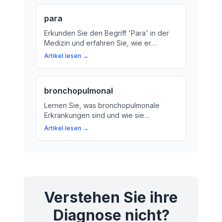
der Abwehr von Krankheiten in den
Lungenflügeln.
para
Erkunden Sie den Begriff 'Para' in der
Medizin und erfahren Sie, wie er
verwendet wird, um bestimmte
Artikel lesen →
Syndrome oder Erkrankungen zu
beschreiben.
bronchopulmonal
Lernen Sie, was bronchopulmonale
Erkrankungen sind und wie sie
diagnostiziert und behandelt werden.
Artikel lesen →
Entdecken Sie die wichtigsten
Symptome und Ursachen für diese
Erkrankungen.
Verstehen Sie ihre
Diagnose nicht?