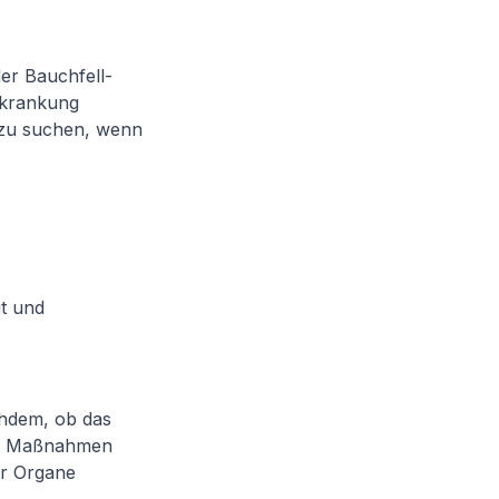
der Bauchfell-
Erkrankung
e zu suchen, wenn
t und
chdem, ob das
ene Maßnahmen
er Organe