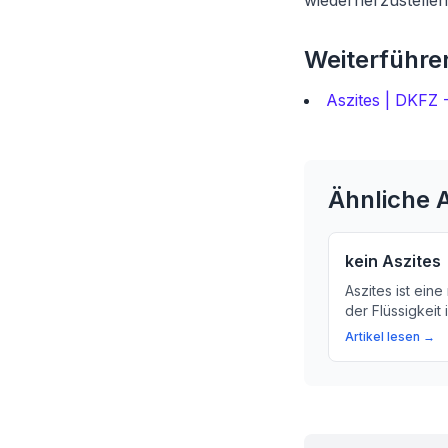
wiederherzustellen
Weiterführen
Aszites | DKFZ 
Ähnliche A
kein Aszites
Aszites ist ein
der Flüssigkeit
ansammelt. Hier
Artikel lesen →
Symptome und 