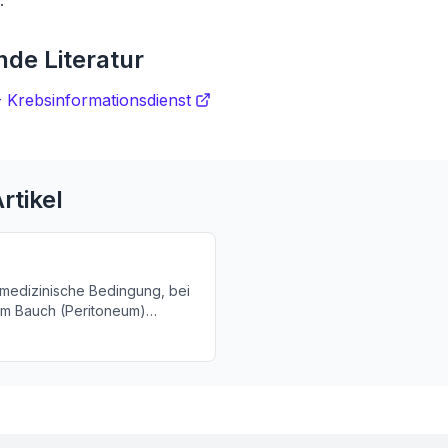
.
de Literatur
- Krebsinformationsdienst
rtikel
e medizinische Bedingung, bei
 im Bauch (Peritoneum)
 erfahren Sie mehr über die
Bedeutung von Aszites.