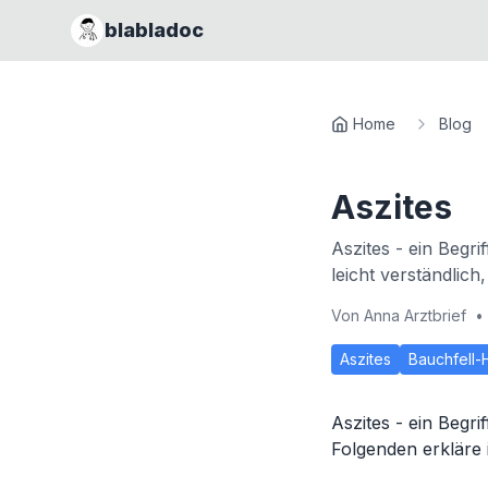
blabladoc
Home
Blog
Aszites
Aszites - ein Begri
leicht verständlic
Von
Anna Arztbrief
•
Aszites
Bauchfell-
Aszites - ein Begri
Folgenden erkläre i