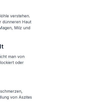
Höhle verstehen.
er dünneren Haut
 Magen, Milz und
lt
richt man von
lockiert oder
hschmerzen,
lung von Aszites