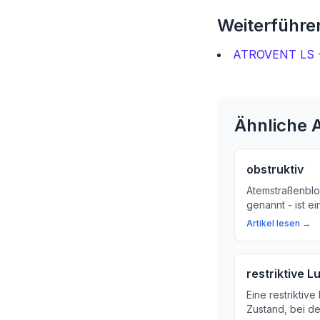
Weiterführen
ATROVENT LS -
Ähnliche A
obstruktiv
Atemstraßenbloc
genannt - ist e
Luftwege in un
Artikel lesen →
sind. Wir erklä
Lungen-Atemwe
Ihre Atemwege 
restriktive 
Eine restriktiv
Zustand, bei de