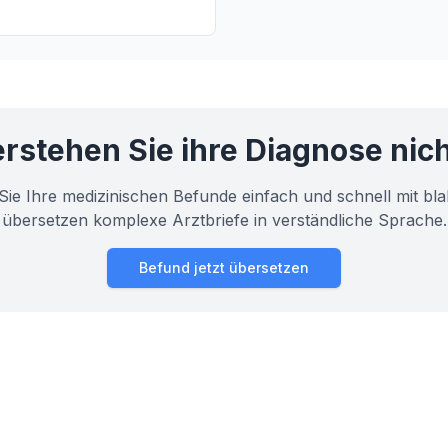
Einatmung nicht mehr normal
en. Wir erklären, was
unsere Lunge erkrankt.
rstehen Sie ihre Diagnose nic
Sie Ihre medizinischen Befunde einfach und schnell mit bla
übersetzen komplexe Arztbriefe in verständliche Sprache.
Befund jetzt übersetzen