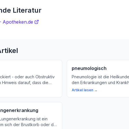
de Literatur
 Apotheken.de
rtikel
pneumologisch
kiert - oder auch Obstruktiv
Pneumologie ist die Heilkunde,
in Hinweis darauf, dass die
den Erkrankungen und Krankh
serem Körper verschnurter
Lunge beschäftigt. Erfahren S
Artikel lesen →
ren, was passiert, wenn unsere
über die Aufgaben einer Pne
ge eng werden und wie Sie
warum die Pneumologie wichtig
wieder frei machen können.
Lungenerkrankung
e Lungenerkrankung ist ein
m sich der Brustkorb oder die