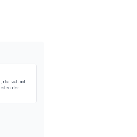
 die sich mit
eiten der
ie hier mehr
umologin und
 ist.