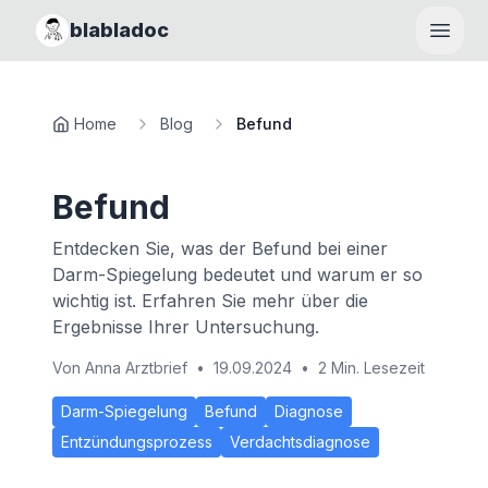
blabladoc
Haupt
Home
Blog
Befund
Befund
Entdecken Sie, was der Befund bei einer
Darm-Spiegelung bedeutet und warum er so
wichtig ist. Erfahren Sie mehr über die
Ergebnisse Ihrer Untersuchung.
Von
Anna Arztbrief
•
19.09.2024
•
2 Min. Lesezeit
Darm-Spiegelung
Befund
Diagnose
Entzündungsprozess
Verdachtsdiagnose