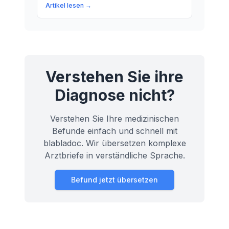
Ein unauffälliger Tastbefund bedeutet,
Artikel lesen →
dass der Arzt keine auffälligen
Veränderungen auf der Oberfläche der
Schilddrüse gefunden hat. Wir erklären,
was dahintersteckt.
Verstehen Sie ihre
Diagnose nicht?
Verstehen Sie Ihre medizinischen
Befunde einfach und schnell mit
blabladoc. Wir übersetzen komplexe
Arztbriefe in verständliche Sprache.
Befund jetzt übersetzen