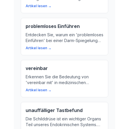
Darmerkrankungen. Wir erklären, was
Artikel lesen →
Sie wissen müssen.
problemloses Einführen
Entdecken Sie, warum ein 'problemloses
Einführen' bei einer Darm-Spiegelung
entscheidend ist für die Diagnose und
Artikel lesen →
Behandlung von Erkrankungen des
Verdauungssystems. Wir erklären, wie
der Arzt das Untersuchungs-Gerät
vereinbar
sorgfältig in den Darm schiebt.
Erkennen Sie die Bedeutung von
'vereinbar mit' in medizinischen
Befunden? Wir erklären, was es
Artikel lesen →
bedeutet, wenn ein Arzt sagt, dass Ihre
Symptome oder
Untersuchungsergebnisse 'vereinbar
unauffälliger Tastbefund
mit' einer bestimmten Erkrankung sind.
Die Schilddrüse ist ein wichtiger Organs
Teil unseres Endokrinischen Systems.