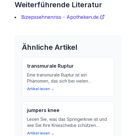
Weiterführende Literatur
Bizepssehnenriss - Apotheken.de
Ähnliche Artikel
transmurale Ruptur
Eine transmurale Ruptur ist ein
Phänomen, das sich bei vielen
Menschen ereignet. Wir erklären, was
Artikel lesen →
dahintersteht und wie Sie eine solche
Verletzung vermeiden können.
jumpers knee
Lesen Sie, was das Springerknie ist und
wie Sie Ihre Kniescheibe schützen
können. Erfahren Sie, wie eine
Artikel lesen →