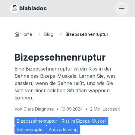
blabladoc
Haupt
Home
Blog
Bizepssehnenruptur
Bizepssehnenruptur
Eine Bizepssehnenruptur ist ein Riss in der
Sehne des Bizeps-Muskels. Lernen Sie, was
passiert, wenn die Sehne reißt, und wie Sie
sich vor einer solchen Situation wappnen
können.
Von
Clara Diagnose
•
19.09.2024
•
2 Min. Lesezeit
Bizepssehnenruptur
Riss im Bizeps-Muskel
Sehnenruptur
Armverletzung