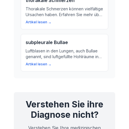
thorakale Schmerzen
Thorakale Schmerzen können vielfältige
Ursachen haben. Erfahren Sie mehr über
die Bedeutung von Thorakalschmerzen
Artikel lesen →
und wie sie behandelt werden können.
subpleurale Bullae
Luftblasen in den Lungen, auch Bullae
genannt, sind luftgefüllte Hohlräume in
der Lunge. Wir erklären, was sie sind
Artikel lesen →
und warum sie auftreten. Erfahren Sie
mehr über die Ursachen, Symptome und
Behandlungsmöglichkeiten.
Verstehen Sie ihre
Diagnose nicht?
Verstehen Sie Ihre medizinischen