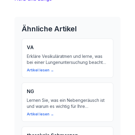
Ähnliche Artikel
VA
Erkläre Vesikuläratmen und lerne, was
bei einer Lungenuntersuchung beachtet
werden muss. Erfahre mehr über den
Artikel lesen →
Atemgeräuschtest und die Bedeutung
von VA.
NG
Lernen Sie, was ein Nebengeräusch ist
und warum es wichtig für Ihre
Gesundheit ist. Wir erklären, wie Arzte
Artikel lesen →
diese Geräusche hören und was sie
über Ihre Lungen und Ihr Herz aussagen.