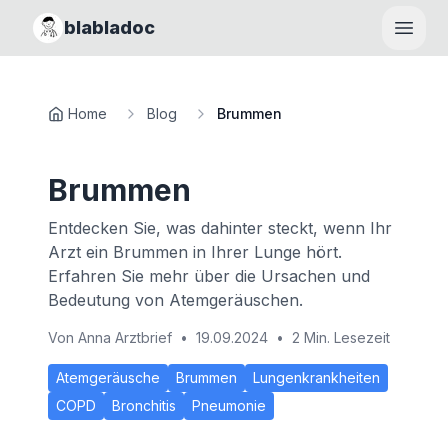
blabladoc
Haupt
Home
Blog
Brummen
Brummen
Entdecken Sie, was dahinter steckt, wenn Ihr
Arzt ein Brummen in Ihrer Lunge hört.
Erfahren Sie mehr über die Ursachen und
Bedeutung von Atemgeräuschen.
Von
Anna Arztbrief
•
19.09.2024
•
2 Min. Lesezeit
Atemgeräusche
Brummen
Lungenkrankheiten
COPD
Bronchitis
Pneumonie