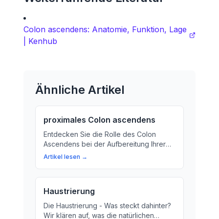
Colon ascendens: Anatomie, Funktion, Lage
| Kenhub
Ähnliche Artikel
proximales Colon ascendens
Entdecken Sie die Rolle des Colon
Ascendens bei der Aufbereitung Ihrer
Nahrung. Erfahren Sie, wie dieser
Artikel lesen →
wichtige Abschnitt des Dickdarms Ihre
Ernährung aufbereitet und warum er so
wichtig ist.
Haustrierung
Die Haustrierung - Was steckt dahinter?
Wir klären auf, was die natürlichen