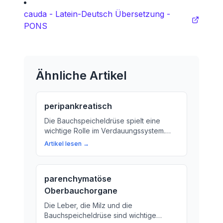
cauda - Latein-Deutsch Übersetzung -
PONS
Ähnliche Artikel
peripankreatisch
Die Bauchspeicheldrüse spielt eine
wichtige Rolle im Verdauungssystem.
Aber was bedeutet der Begriff
Artikel lesen →
'Peripankreatisch'? Erklären wir es dir.
parenchymatöse
Oberbauchorgane
Die Leber, die Milz und die
Bauchspeicheldrüse sind wichtige