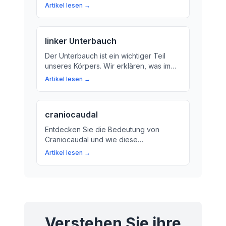
Organe im Oberbauch. Wir erklären, was
Artikel lesen →
sie tun und warum sie so wichtig für
unsere Gesundheit sind.
linker Unterbauch
Der Unterbauch ist ein wichtiger Teil
unseres Körpers. Wir erklären, was im
Unterbauch passiert und warum eine
Artikel lesen →
gesunde Verdauung so wichtig ist.
craniocaudal
Entdecken Sie die Bedeutung von
Craniocaudal und wie diese
Lagebezeichnung in der Medizin
Artikel lesen →
verwendet wird. Erfahren Sie mehr über
den menschlichen Körper und seine
verschiedenen Teile.
Verstehen Sie ihre