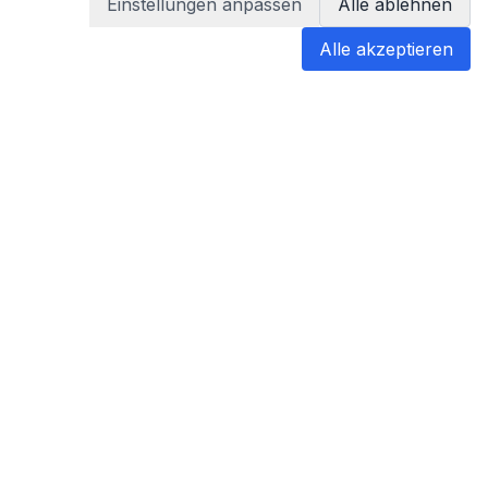
Einstellungen anpassen
Alle ablehnen
Alle akzeptieren
blabladoc
blabladoc macht Ihre medizinischen
Befunde in Sekundenschnelle
verständlich – so verstehen Sie
endlich alles.