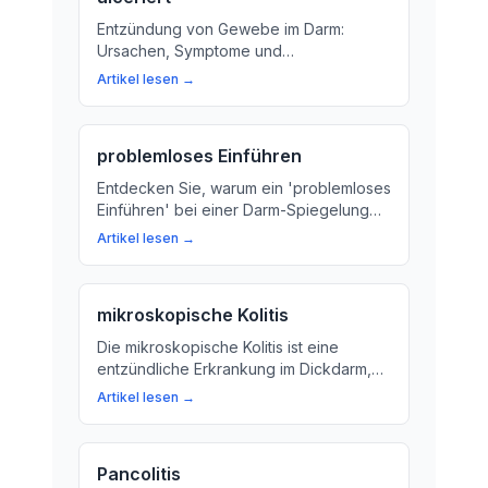
Entzündung von Gewebe im Darm:
Ursachen, Symptome und
Behandlungsmöglichkeiten. Erfahren Sie
Artikel lesen →
mehr über die Bedeutung der
Schleimhaut im Darm und wie sie
entzündet werden kann.
problemloses Einführen
Entdecken Sie, warum ein 'problemloses
Einführen' bei einer Darm-Spiegelung
entscheidend ist für die Diagnose und
Artikel lesen →
Behandlung von Erkrankungen des
Verdauungssystems. Wir erklären, wie
der Arzt das Untersuchungs-Gerät
mikroskopische Kolitis
sorgfältig in den Darm schiebt.
Die mikroskopische Kolitis ist eine
entzündliche Erkrankung im Dickdarm,
die nur mit einem Mikroskop zu
Artikel lesen →
erkennen ist. Hier erfahren Sie mehr
über die Diagnose und Symptome
dieser seltenen Erkrankung.
Pancolitis