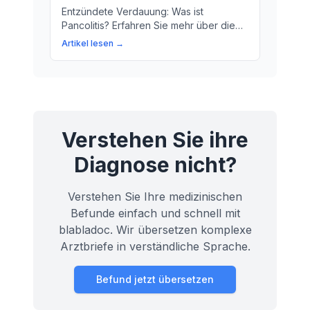
Entzündete Verdauung: Was ist
Pancolitis? Erfahren Sie mehr über die
Symptome, Ursachen und
Artikel lesen →
Behandlungsmöglichkeiten dieser
Entzündung im Dickdarm.
Verstehen Sie ihre
Diagnose nicht?
Verstehen Sie Ihre medizinischen
Befunde einfach und schnell mit
blabladoc. Wir übersetzen komplexe
Arztbriefe in verständliche Sprache.
Befund jetzt übersetzen