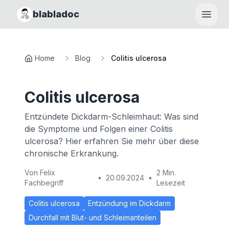
blabladoc
Haupt
Home
Blog
Colitis ulcerosa
Colitis ulcerosa
Entzündete Dickdarm-Schleimhaut: Was sind
die Symptome und Folgen einer Colitis
ulcerosa? Hier erfahren Sie mehr über diese
chronische Erkrankung.
Von
Felix
2 Min.
•
20.09.2024
•
Fachbegriff
Lesezeit
Colitis ulcerosa
Entzündung im Dickdarm
Durchfall mit Blut- und Schleimanteilen