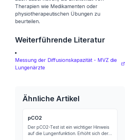
Therapien wie Medikamenten oder
physiotherapeutischen Übungen zu
beurteilen.
Weiterführende Literatur
Messung der Diffusionskapazität - MVZ die
Lungenärzte
Ähnliche Artikel
pCO2
Der pCO2-Test ist ein wichtiger Hinweis
auf die Lungenfunktion. Erhöht sich der
pCO2-Wert, kann das Atemproblemen