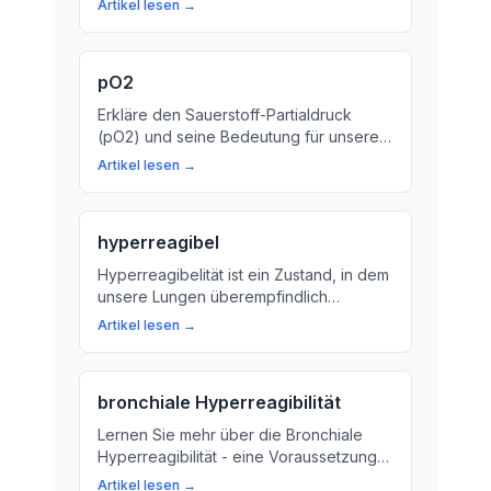
Artikel lesen →
und andere Erkrankungen verursachen.
Hier erfahren Sie mehr über den
Bedeutung von pCO2.
pO2
Erkläre den Sauerstoff-Partialdruck
(pO2) und seine Bedeutung für unsere
Gesundheit. Lerne, warum der pO2 ein
Artikel lesen →
wichtiger Parameter ist, um die Funktion
unserer Lunge zu überprüfen.
hyperreagibel
Hyperreagibelität ist ein Zustand, in dem
unsere Lungen überempfindlich
reagieren auf bestimmte Reize. Erfahren
Artikel lesen →
Sie mehr über die Ursachen und Folgen
dieser Lungenreaktion.
bronchiale Hyperreagibilität
Lernen Sie mehr über die Bronchiale
Hyperreagibilität - eine Voraussetzung
für Atemprobleme wie Asthma. Wir
Artikel lesen →