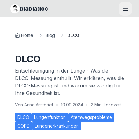
blabladoc
Haupt
Home
Blog
DLCO
DLCO
Entschleunigung in der Lunge - Was die
DLCO-Messung enthüllt. Wir erklären, was die
DLCO-Messung ist und warum sie wichtig für
Ihre Gesundheit ist.
Von
Anna Arztbrief
•
19.09.2024
•
2 Min. Lesezeit
DLCO
Lungenfunktion
Atemwegsprobleme
COPD
Lungenerkrankungen