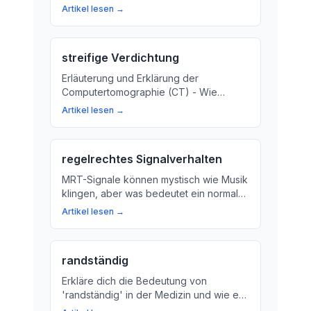
für eine genaue Diagnose von
Artikel lesen →
Krankheiten oder Verletzungen im
Körper.
streifige Verdichtung
Erläuterung und Erklärung der
Computertomographie (CT) - Wie
funktioniert ein CT-Scan und was
Artikel lesen →
können wir aus den Ergebnissen
erfahren?
regelrechtes Signalverhalten
MRT-Signale können mystisch wie Musik
klingen, aber was bedeutet ein normaler
Signalverlauf? Im Beitrag erfahren Sie
Artikel lesen →
mehr über die Bedeutung eines
regelrechten Signalverhaltens bei der
Magnetresonanztomographie.
randständig
Erkläre dich die Bedeutung von
'randständig' in der Medizin und wie es
bei der Diagnose und Behandlung von