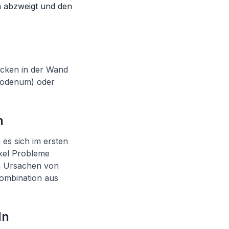
n abzweigt und den
sacken in der Wand
uodenum) oder
n
es sich im ersten
ikel Probleme
en Ursachen von
Kombination aus
ln