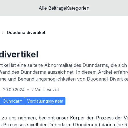
Alle Beiträge
Kategorien
Duodenaldivertikel
ivertikel
tikel ist eine seltene Abnormalität des Dünndarms, die sich
Wand des Dünndarms auszeichnet. In diesem Artikel erfah
e und Behandlungsmöglichkeiten von Duodenal-Divertike
•
20.09.2024
•
2 Min. Lesezeit
Dünndarm
Verdauungssystem
zu uns nehmen, beginnt unser Körper den Prozess der Ve
ses Prozesses spielt der Dünndarm (Duodenum) darin eine Ro