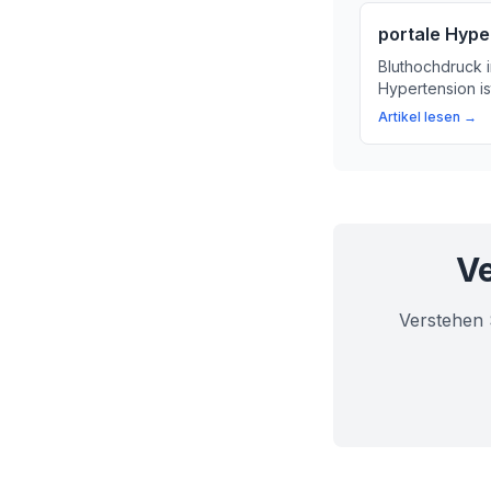
portale Hype
Bluthochdruck i
Hypertension is
Gesundheit. Hie
Artikel lesen →
bedeutet und w
Ve
Verstehen 