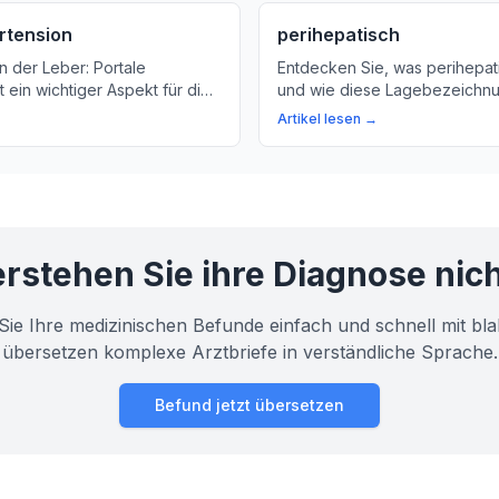
rtension
perihepatisch
n der Leber: Portale
Entdecken Sie, was perihepat
t ein wichtiger Aspekt für die
und wie diese Lagebezeichnu
r erfahren Sie, was es
Beziehung zwischen verschi
Artikel lesen →
ie es behandelt werden kann.
Organen beeinflusst. Erfahren
die perihepatische Region und
Bedeutung für Ihre Gesundhei
rstehen Sie ihre Diagnose nic
Sie Ihre medizinischen Befunde einfach und schnell mit bla
übersetzen komplexe Arztbriefe in verständliche Sprache.
Befund jetzt übersetzen