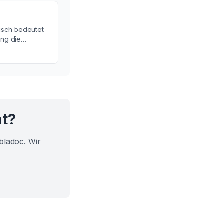
isch bedeutet
ng die
edenen
 Sie mehr über
 ihre
t.
ht?
bladoc. Wir