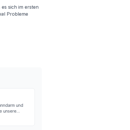
es sich im ersten
ikel Probleme
Dünndarm und
ie unsere
n Sie mehr über
ismus für die