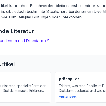
rtikel kann ohne Beschwerden bleiben, insbesondere wenn 
 Es gibt jedoch bestimmte Situationen, bei denen ein Divert
wie zum Beispiel Blutungen oder Infektionen.
de Literatur
 Duodenum und Diinndarm
rtikel
präpapillär
ur ist eine spezielle Form der
Erkläre, was eine Papille im 
r Dickdarm macht. Erklären
Dickdarm bedeutet und wie s
s und erfahren Sie mehr über
Verdauung unterstützt. Lerne
Artikel lesen →
dieser Verbindung für unser
den wichtigsten Schutzmechan
tem.
Gesundheit Ihres Darms.