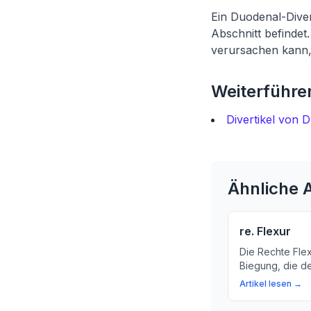
Ein Duodenal-Dive
Abschnitt befindet.
verursachen kann, 
Weiterführen
Divertikel von
Ähnliche A
re. Flexur
Die Rechte Flex
Biegung, die de
Sie sich mit un
Artikel lesen →
die Bedeutung 
Verdauungssys