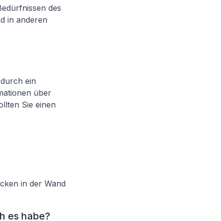
Bedürfnissen des
nd in anderen
 durch ein
mationen über
lten Sie einen
sacken in der Wand
ch es habe?