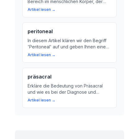
Bereich im menschlichen Körper, der
hinter dem Bauchfell liegt. Wir erklären,
Artikel lesen →
was das bedeutet und warum es so
wichtig ist.
peritoneal
In diesem Artikel klären wir den Begriff
'Peritoneal' auf und geben Ihnen einen
Blick in die tiefe Hintergrund unseres
Artikel lesen →
Körpers. Erfahren Sie, wie das Bauchfell
und die Organe darin zusammenhängen.
präsacral
Erkläre die Bedeutung von Präsacral
und wie es bei der Diagnose und
Behandlung von Krankheiten eine
Artikel lesen →
wichtige Rolle spielt.