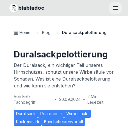
blabladoc
Haupt
Home
Blog
Duralsackpelottierung
Duralsackpelottierung
Der Duralsack, ein wichtiger Teil unseres
Hirnschutzes, schützt unsere Wirbelsäule vor
Schäden. Was ist eine Duralsackpelottierung
und wie kann sie entstehen?
Von
Felix
2 Min.
•
20.09.2024
•
Fachbegriff
Lesezeit
Dural sack
Peritoneum
Wirbelsäule
Rückenmark
Bandscheibenvorfall