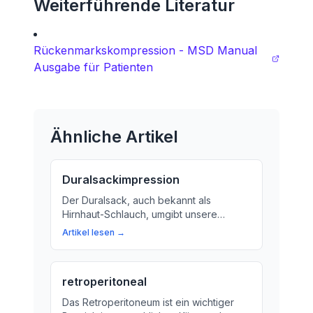
Weiterführende Literatur
Rückenmarkskompression - MSD Manual
Ausgabe für Patienten
Ähnliche Artikel
Duralsackimpression
Der Duralsack, auch bekannt als
Hirnhaut-Schlauch, umgibt unsere
Rückenmarkshülle wie ein Schutzschirm.
Artikel lesen →
Eine Duralsackimpression kann
verschiedene Ursachen haben und führt
zu Schmerzen im Rumpf und in den
retroperitoneal
Extremitäten.
Das Retroperitoneum ist ein wichtiger