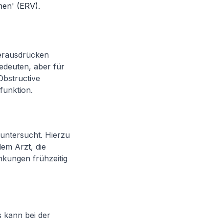
men' (ERV).
herausdrücken
bedeuten, aber für
bstructive
funktion.
untersucht. Hierzu
em Arzt, die
nkungen frühzeitig
s kann bei der