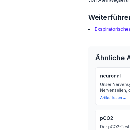
von Atemwegserkr
Weiterführen
Exspiratorisch
Ähnliche A
neuronal
Unser Nervensy
Nervenzellen, d
und speichern.
Artikel lesen →
Geheimnis der 
unsere Sinnes
Erinnerungen b
pCO2
Der pCO2-Test i