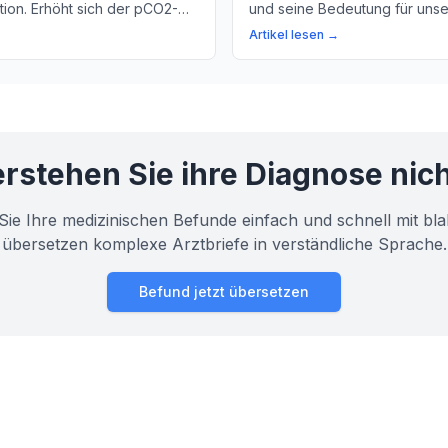
ion. Erhöht sich der pCO2-
und seine Bedeutung für unse
s Atemproblemen und andere
Lerne, warum der pO2 ein wic
Artikel lesen →
erursachen. Hier erfahren Sie
Parameter ist, um die Funktio
 Bedeutung von pCO2.
zu überprüfen.
rstehen Sie ihre Diagnose nic
Sie Ihre medizinischen Befunde einfach und schnell mit bla
übersetzen komplexe Arztbriefe in verständliche Sprache.
Befund jetzt übersetzen