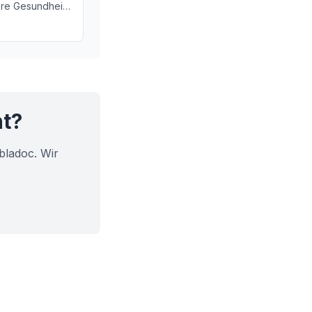
re Gesundheit.
htiger
n unserer Lunge
ht?
bladoc. Wir