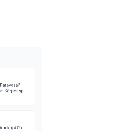
'Paravasal'
m Körper spielt.
indung
d Blutgefäßen.
ldruck (pO2)