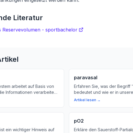
ankungen eingesetzt werden kann.
de Literatur
es Reservevolumen - sportbachelor
rtikel
paravasal
stem arbeitet auf Basis von
Erfahren Sie, was der Begriff 
ie Informationen verarbeiten
bedeutet und wie er in unsere
 Erfahren Sie mehr über das
Entdecken Sie die enge Verb
Artikel lesen →
Nervenzellen und wie sie
zwischen Nerven, Muskeln un
wahrnehmung und
eeinflussen.
pO2
st ein wichtiger Hinweis auf
Erkläre den Sauerstoff-Partia