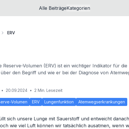
Alle Beiträge
Kategorien
ERV
e Reserve-Volumen (ERV) ist ein wichtiger Indikator für die
 über den Begriff und wie er bei der Diagnose von Atemw
•
20.09.2024
•
2 Min. Lesezeit
eserve-Volumen
ERV
Lungenfunktion
Atemwegserkrankungen
llt sich unsere Lunge mit Sauerstoff und entweicht danach
och wie viel Luft können wir tatsächlich ausatmen, wenn wi