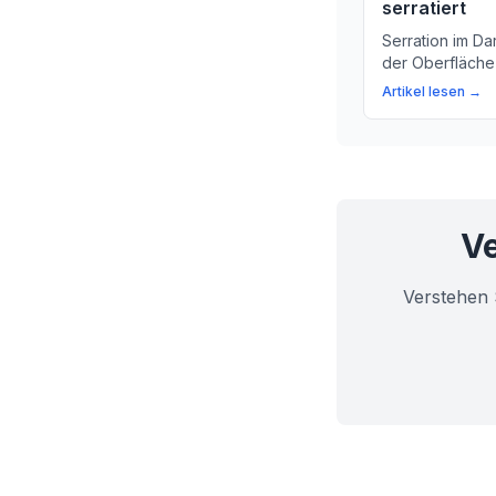
serratiert
Serration im Da
der Oberfläche
erfahren Sie, w
Artikel lesen →
es diagnostizier
Ve
Verstehen 