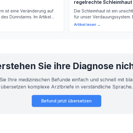
regelrechte Schleimhaut
rm ist eine Veränderung auf
Die Schleimhaut ist ein unsich
 des Dünndarms. Im Artikel
für unser Verdauungssystem. 
as Serration bedeutet und wie
mehr über die Bedeutung und
Artikel lesen →
t wird.
dieser Haut.
rstehen Sie ihre Diagnose nic
Sie Ihre medizinischen Befunde einfach und schnell mit bla
übersetzen komplexe Arztbriefe in verständliche Sprache.
Befund jetzt übersetzen