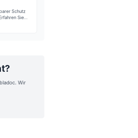
tbarer Schutz
Erfahren Sie
 Funktion
ht?
bladoc. Wir