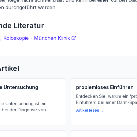
 der Regel nicht schmerzhaft und kann bei einer kurzen D
en durchgeführt werden.
de Literatur
, Koloskopie - München Klinik
rtikel
ale Untersuchung
problemloses Einführen
Entdecken Sie, warum ein 'pr
Einführen' bei einer Darm-Sp
ale Untersuchung ist ein
entscheidend ist für die Diag
tt bei der Diagnose von
Artikel lesen →
Behandlung von Erkrankunge
en. Wir erklären, was Sie
Verdauungssystems. Wir erklä
Arzt das Untersuchungs-Gerät 
den Darm schiebt.