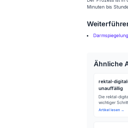
Der Prozess ist in
Minuten bis Stund
Weiterführen
Darmspiegelung
Ähnliche A
rektal-digit
unauffällig
Die rektal-digit
wichtiger Schri
Darmerkrankung
Artikel lesen →
wissen müssen.