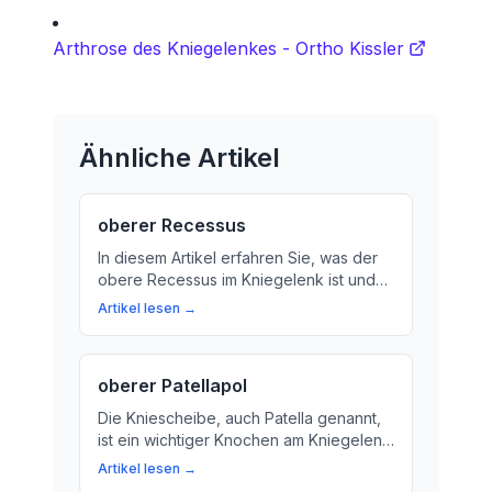
Arthrose des Kniegelenkes - Ortho Kissler
Ähnliche Artikel
oberer Recessus
In diesem Artikel erfahren Sie, was der
obere Recessus im Kniegelenk ist und
wie er die Funktion des Gelenks
Artikel lesen →
beeinflusst. Wir erklären den Begriff auf
einfache Weise und zeigen, warum die
Synovialflüssigkeit so wichtig für das
oberer Patellapol
Kniegelenk ist.
Die Kniescheibe, auch Patella genannt,
ist ein wichtiger Knochen am Kniegelenk.
Lerne mehr über ihre Funktion und wie
Artikel lesen →
du deine Kniescheibe gesund hältst.