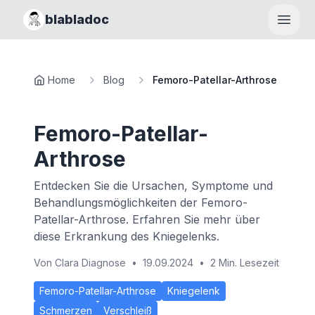
blabladoc
Haupt
Home
Blog
Femoro-Patellar-Arthrose
Femoro-Patellar-
Arthrose
Entdecken Sie die Ursachen, Symptome und
Behandlungsmöglichkeiten der Femoro-
Patellar-Arthrose. Erfahren Sie mehr über
diese Erkrankung des Kniegelenks.
Von
Clara Diagnose
•
19.09.2024
•
2 Min. Lesezeit
Femoro-Patellar-Arthrose
Kniegelenk
Schmerzen
Verschleiß