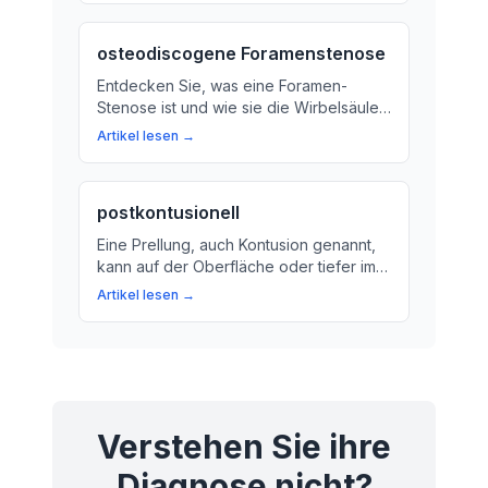
osteodiscogene Foramenstenose
Entdecken Sie, was eine Foramen-
Stenose ist und wie sie die Wirbelsäule
beeinflussen kann. Erfahren Sie mehr
Artikel lesen →
über Ursachen, Symptome und
Behandlungsmöglichkeiten.
postkontusionell
Eine Prellung, auch Kontusion genannt,
kann auf der Oberfläche oder tiefer im
Körper auftreten. Wir erklären, was
Artikel lesen →
passiert nach einer solchen Verletzung
und wie Sie die postkontusionellen
Veränderungen am besten bekämpfen
können.
Verstehen Sie ihre
Diagnose nicht?