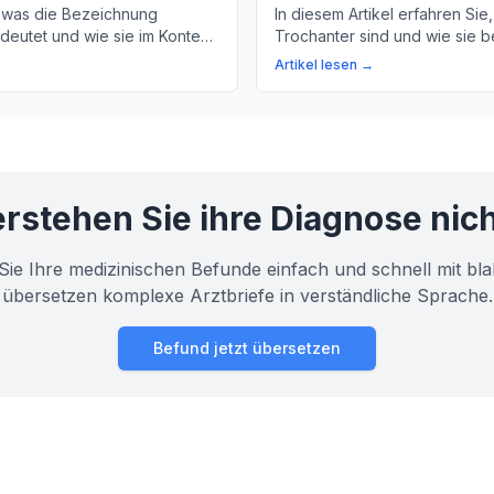
 was die Bezeichnung
In diesem Artikel erfahren Sie
edeutet und wie sie im Kontext
Trochanter sind und wie sie b
 relevant ist. Erfahren Sie
Hüftbewegung eine wichtige R
Artikel lesen →
Anatomie und Physiologie
Wir erklären auch, was pertr
s.
Verletzungen sind und warum s
selten sind.
rstehen Sie ihre Diagnose nic
Sie Ihre medizinischen Befunde einfach und schnell mit bla
übersetzen komplexe Arztbriefe in verständliche Sprache.
Befund jetzt übersetzen