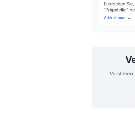
Entdecken Sie,
'Präpatellar' b
der Kniescheibe
Artikel lesen →
mehr über die 
unseres Körper
Ve
Verstehen 