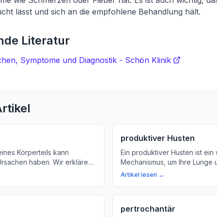
 wie Schmerzen oder Fieber hat. Es ist auch wichtig, da
cht lässt und sich an die empfohlene Behandlung hält.
de Literatur
achen, Symptome und Diagnostik - Schön Klinik
rtikel
produktiver Husten
eines Körperteils kann
Ein produktiver Husten ist ein 
rsachen haben. Wir erklären,
Mechanismus, um Ihre Lunge u
wenn ein Mechanismus den
Bronchien zu reinigen. Erfahr
Artikel lesen →
f von Prozessen unterbindet.
über die Bedeutung eines ge
und wie Sie ihn bei sich selb
können.
pertrochantär