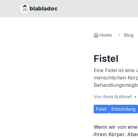
blabladoc
Home
Blog
Fistel
Eine Fistel ist e
menschlichen Körp
Behandlungsmöglich
Von
Anna Arztbrief
•
Fistel
Entzündung
Wenn wir von einer
ihrem Körper. Aber 