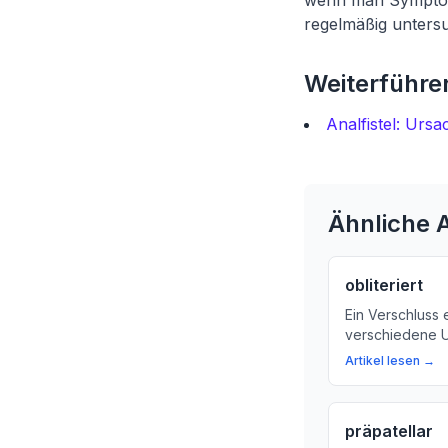
wenn man Symptome
regelmäßig untersu
Weiterführen
Analfistel: Urs
Ähnliche A
obliteriert
Ein Verschluss 
verschiedene U
was passiert, 
Artikel lesen →
normalen Ablau
präpatellar