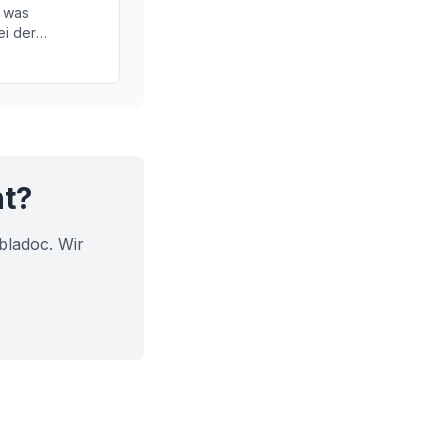
, was
ei der
olle spielen.
ochantäre
ie nicht so
ht?
bladoc. Wir