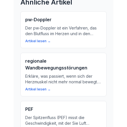
Ähnliche Artikel
pw-Doppler
Der pw-Doppler ist ein Verfahren, das
den Blutfluss im Herzen und in den
Blutgefäßen messen kann. Erfahren Sie
Artikel lesen →
mehr über die Funktionsweise und
Bedeutung des pw-Dopplers für die
Diagnose und Behandlung von Herz-
regionale
und Gefäßkrankheiten.
Wandbewegungsstörungen
Erkläre, was passiert, wenn sich der
Herzmuskel nicht mehr normal bewegt.
Wir erklären die Funktionsweise des
Artikel lesen →
Herzens und des Herzmuskels und wie
regionale Wandbewegungsstörungen
auftreten können.
PEF
Der Spitzenfluss (PEF) misst die
Geschwindigkeit, mit der Sie Luft