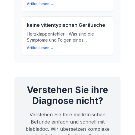
ausatmen. Wir erklären, was ein
Artikel lesen →
Spitzenfluss ist und warum er wichtig ist
für Ihre Atemwegegesundheit.
keine vitientypischen Geräusche
Herzklappenfehler - Was sind die
Symptome und Folgen eines
Herzklappenfehlers? Hier erfahren Sie
Artikel lesen →
mehr über die wichtige Rolle der
Herzklappen im Herzen.
Verstehen Sie ihre
Diagnose nicht?
Verstehen Sie Ihre medizinischen
Befunde einfach und schnell mit
blabladoc. Wir übersetzen komplexe