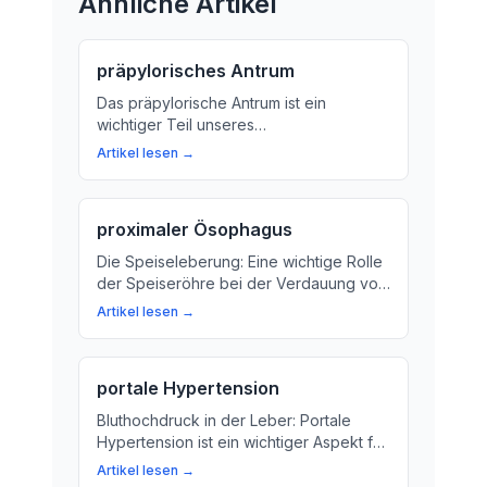
Ähnliche Artikel
präpylorisches Antrum
Das präpylorische Antrum ist ein
wichtiger Teil unseres
Verdauungssystems. Erfahren Sie mehr
Artikel lesen →
über die Funktion und Bedeutung des
präpylorischen Antrums für unsere
Gesundheit.
proximaler Ösophagus
Die Speiseleberung: Eine wichtige Rolle
der Speiseröhre bei der Verdauung von
Nahrung
Artikel lesen →
portale Hypertension
Bluthochdruck in der Leber: Portale
Hypertension ist ein wichtiger Aspekt für
die Gesundheit. Hier erfahren Sie, was
Artikel lesen →
es bedeutet und wie es behandelt