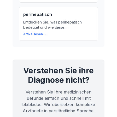
werden kann.
perihepatisch
Entdecken Sie, was perihepatisch
bedeutet und wie diese
Lagebezeichnung die Beziehung
Artikel lesen →
zwischen verschiedenen Organen
beeinflusst. Erfahren Sie mehr über die
perihepatische Region und ihre
Bedeutung für Ihre Gesundheit.
Verstehen Sie ihre
Diagnose nicht?
Verstehen Sie Ihre medizinischen
Befunde einfach und schnell mit
blabladoc. Wir übersetzen komplexe
Arztbriefe in verständliche Sprache.