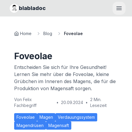
blabladoc
Haupt
Home
Blog
Foveolae
Foveolae
Entscheiden Sie sich für Ihre Gesundheit!
Lernen Sie mehr über die Foveolae, kleine
Grübchen im Inneren des Magens, die für die
Produktion von Magensaft sorgen.
Von
Felix
2 Min.
•
20.09.2024
•
Fachbegriff
Lesezeit
Foveolae
Magen
Verdauungssystem
Magendrüsen
Magensaft