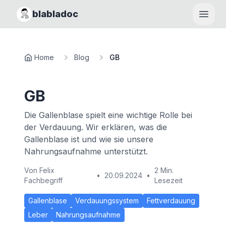
blabladoc
Haupt
Home
Blog
GB
GB
Die Gallenblase spielt eine wichtige Rolle bei
der Verdauung. Wir erklären, was die
Gallenblase ist und wie sie unsere
Nahrungsaufnahme unterstützt.
Von
Felix
2 Min.
•
20.09.2024
•
Fachbegriff
Lesezeit
Gallenblase
Verdauungssystem
Fettverdauung
Leber
Nahrungsaufnahme