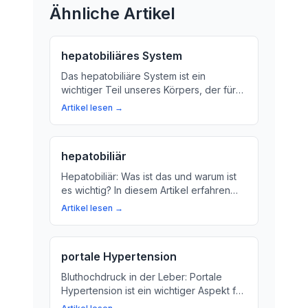
Ähnliche Artikel
hepatobiliäres System
Das hepatobiliäre System ist ein
wichtiger Teil unseres Körpers, der für
die Verdauung und Ausscheidung von
Artikel lesen →
Stoffen verantwortlich ist. Hier erfahren
Sie mehr über die Funktionen der Leber,
der Gallenblase und der Gallenwege.
hepatobiliär
Hepatobiliär: Was ist das und warum ist
es wichtig? In diesem Artikel erfahren
Sie, was der Begriff bedeutet und
Artikel lesen →
warum er für Ihre Gesundheit relevant ist.
portale Hypertension
Bluthochdruck in der Leber: Portale
Hypertension ist ein wichtiger Aspekt für
die Gesundheit. Hier erfahren Sie, was