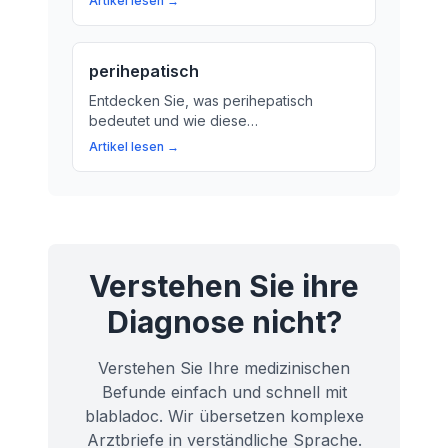
Artikel lesen →
es bedeutet und wie es behandelt
werden kann.
perihepatisch
Entdecken Sie, was perihepatisch
bedeutet und wie diese
Lagebezeichnung die Beziehung
Artikel lesen →
zwischen verschiedenen Organen
beeinflusst. Erfahren Sie mehr über die
perihepatische Region und ihre
Bedeutung für Ihre Gesundheit.
Verstehen Sie ihre
Diagnose nicht?
Verstehen Sie Ihre medizinischen
Befunde einfach und schnell mit
blabladoc. Wir übersetzen komplexe
Arztbriefe in verständliche Sprache.