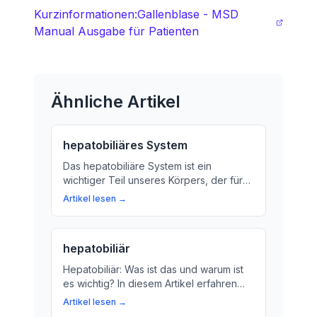
Kurzinformationen:Gallenblase - MSD
Manual Ausgabe für Patienten
Ähnliche Artikel
hepatobiliäres System
Das hepatobiliäre System ist ein
wichtiger Teil unseres Körpers, der für
die Verdauung und Ausscheidung von
Artikel lesen →
Stoffen verantwortlich ist. Hier erfahren
Sie mehr über die Funktionen der Leber,
der Gallenblase und der Gallenwege.
hepatobiliär
Hepatobiliär: Was ist das und warum ist
es wichtig? In diesem Artikel erfahren
Sie, was der Begriff bedeutet und
Artikel lesen →
warum er für Ihre Gesundheit relevant ist.