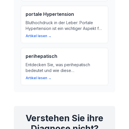
portale Hypertension
Bluthochdruck in der Leber: Portale
Hypertension ist ein wichtiger Aspekt für
die Gesundheit. Hier erfahren Sie, was
Artikel lesen →
es bedeutet und wie es behandelt
werden kann.
perihepatisch
Entdecken Sie, was perihepatisch
bedeutet und wie diese
Lagebezeichnung die Beziehung
Artikel lesen →
zwischen verschiedenen Organen
beeinflusst. Erfahren Sie mehr über die
perihepatische Region und ihre
Bedeutung für Ihre Gesundheit.
Verstehen Sie ihre
Diagnose nicht?