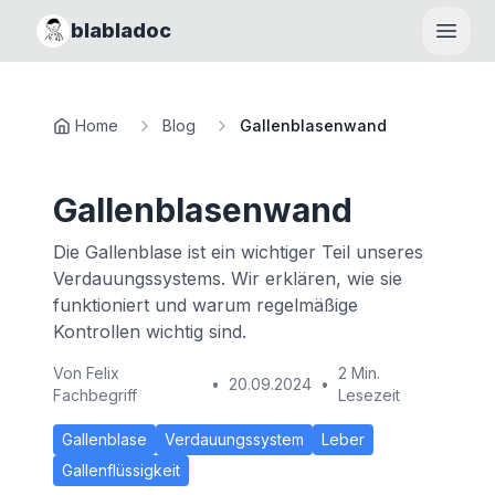
blabladoc
Haupt
Home
Blog
Gallenblasenwand
Gallenblasenwand
Die Gallenblase ist ein wichtiger Teil unseres
Verdauungssystems. Wir erklären, wie sie
funktioniert und warum regelmäßige
Kontrollen wichtig sind.
Von
Felix
2 Min.
•
20.09.2024
•
Fachbegriff
Lesezeit
Gallenblase
Verdauungssystem
Leber
Gallenflüssigkeit