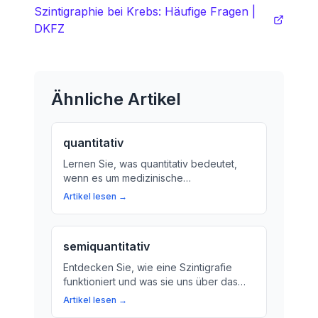
Szintigraphie bei Krebs: Häufige Fragen |
DKFZ
Ähnliche Artikel
quantitativ
Lernen Sie, was quantitativ bedeutet,
wenn es um medizinische
Untersuchungen geht. Wir erklären den
Artikel lesen →
Begriff und wie er in der Medizin
eingesetzt wird.
semiquantitativ
Entdecken Sie, wie eine Szintigrafie
funktioniert und was sie uns über das
Herzgeschehen sagt. Wir erklären Ihnen
Artikel lesen →
die semiquantitative Analyse und ihre