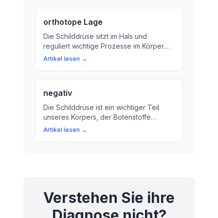
Bedeutung bei der Diagnose und
Therapie von Herzproblemen.
orthotope Lage
Die Schilddrüse sitzt im Hals und
reguliert wichtige Prozesse im Körper.
Wir erklären, was die orthotope Lage
Artikel lesen →
bedeutet und warum sie wichtig ist.
negativ
Die Schilddrüse ist ein wichtiger Teil
unseres Körpers, der Botenstoffe
produziert und reguliert. Erfahren Sie
Artikel lesen →
mehr über die Funktionen und
Bedeutung der Schilddrüse!
Verstehen Sie ihre
Diagnose nicht?