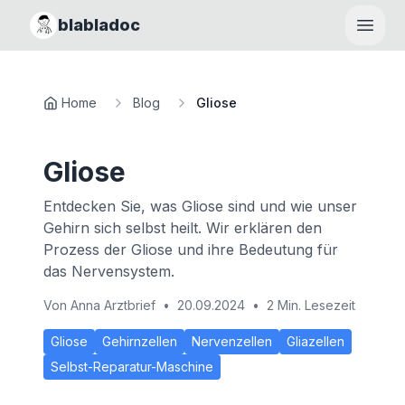
blabladoc
Haupt
Home
Blog
Gliose
Gliose
Entdecken Sie, was Gliose sind und wie unser
Gehirn sich selbst heilt. Wir erklären den
Prozess der Gliose und ihre Bedeutung für
das Nervensystem.
Von
Anna Arztbrief
•
20.09.2024
•
2 Min. Lesezeit
Gliose
Gehirnzellen
Nervenzellen
Gliazellen
Selbst-Reparatur-Maschine