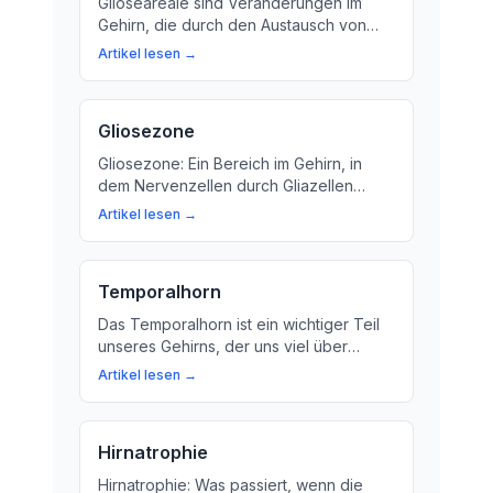
Glioseareale sind Veränderungen im
Gehirn, die durch den Austausch von
Nervenzellen durch Gliazellen
Artikel lesen →
entstehen. Erfahren Sie mehr über
Ursachen, Symptome und
Behandlungsmöglichkeiten.
Gliosezone
Gliosezone: Ein Bereich im Gehirn, in
dem Nervenzellen durch Gliazellen
ersetzt wurden. Erfahren Sie mehr über
Artikel lesen →
diese faszinierenden Prozesse und wie
moderne Medizin helfen kann.
Temporalhorn
Das Temporalhorn ist ein wichtiger Teil
unseres Gehirns, der uns viel über
unsere Gesundheit verrät. Erfahren Sie
Artikel lesen →
mehr über die Funktion und Bedeutung
des Temporalhorns!
Hirnatrophie
Hirnatrophie: Was passiert, wenn die