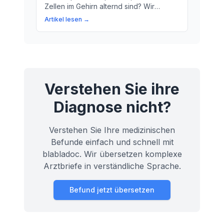
Zellen im Gehirn alternd sind? Wir
erklären den Prozess und wie du dein
Artikel lesen →
Gehirn schützen kannst.
Verstehen Sie ihre
Diagnose nicht?
Verstehen Sie Ihre medizinischen
Befunde einfach und schnell mit
blabladoc. Wir übersetzen komplexe
Arztbriefe in verständliche Sprache.
Befund jetzt übersetzen