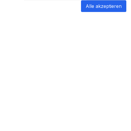
Alle akzeptieren
blabladoc
blabladoc macht Ihre medizinischen
Befunde in Sekundenschnelle
verständlich – so verstehen Sie
endlich alles.
Copyright ©
2026
- All rights reserved