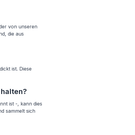
 der von unseren
nd, die aus
ckt ist. Diese
 halten?
t ist -, kann dies
nd sammelt sich