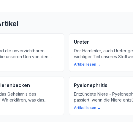
rtikel
Ureter
nd die unverzichtbaren
Der Harnleiter, auch Ureter gen
die unseren Urin von den
wichtiger Teil unseres Stoffwe
blase transportieren. Erfahren
verbindet die Niere mit der H
Artikel lesen →
die Funktion und Bedeutung
transportiert den Urin dorthin.
ür das Harnsystem.
mehr über die Funktion und 
Harnleiters für unsere Gesundh
Nierenbecken
Pyelonephritis
das Geheimnis des
Entzündete Niere - Pyelonephr
 Wir erklären, was das
passiert, wenn die Niere entzü
st und wie es den Urin
Welche Symptome treten auf 
Artikel lesen →
ahren Sie mehr über die
sie behandelt werden?
Nierenbeckens für Ihre