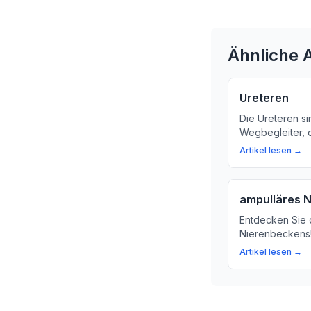
Ähnliche A
Ureteren
Die Ureteren si
Wegbegleiter, 
Nieren zur Harn
Artikel lesen →
Sie mehr über 
der Ureteren f
ampulläres 
Entdecken Sie 
Nierenbeckens!
Nierenbecken i
Artikel lesen →
produziert. Erf
Bedeutung des 
Gesundheit.