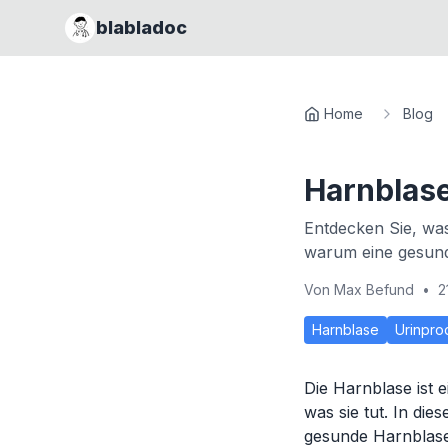
blabladoc
Home
Blog
Harnblase
Entdecken Sie, was
warum eine gesunde
Von
Max Befund
•
2
Harnblase
Urinpro
Die Harnblase ist 
was sie tut. In die
gesunde Harnblase 