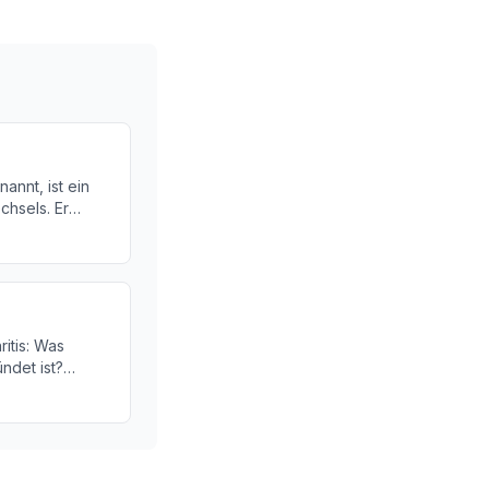
annt, ist ein
chsels. Er
arnblase und
 Erfahren Sie
Bedeutung des
eit.
itis: Was
ndet ist?
und wie können