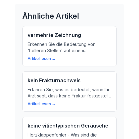
Ähnliche Artikel
vermehrte Zeichnung
Erkennen Sie die Bedeutung von
'helleren Stellen' auf einem
Röntgenbild? Wir erklären, was dahinter
Artikel lesen →
steckt und wie diese Bilder Ärzten
helfen, Erkrankungen der Lunge zu
diagnostizieren.
kein Frakturnachweis
Erfahren Sie, was es bedeutet, wenn Ihr
Arzt sagt, dass keine Fraktur festgestellt
wurde. Wir klären den Begriff 'Fraktur'
Artikel lesen →
und die Bedeutung von 'Kein
Frakturnachweis'.
keine vitientypischen Geräusche
Herzklappenfehler - Was sind die