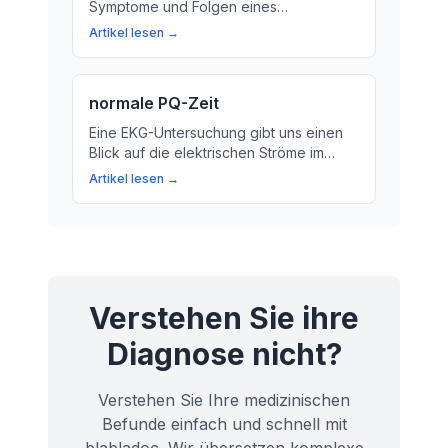
Symptome und Folgen eines
Herzklappenfehlers? Hier erfahren Sie
Artikel lesen →
mehr über die wichtige Rolle der
Herzklappen im Herzen.
normale PQ-Zeit
Eine EKG-Untersuchung gibt uns einen
Blick auf die elektrischen Ströme im
Herzen. In diesem Artikel erklären wir,
Artikel lesen →
was die PQ-Zeit in deiner EKG-Kurve
bedeutet und warum sie für deine
Gesundheit wichtig ist.
Verstehen Sie ihre
Diagnose nicht?
Verstehen Sie Ihre medizinischen
Befunde einfach und schnell mit