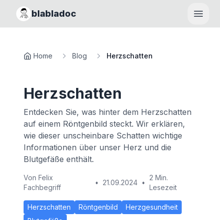
blabladoc
Haupt
Home
Blog
Herzschatten
Herzschatten
Entdecken Sie, was hinter dem Herzschatten
auf einem Röntgenbild steckt. Wir erklären,
wie dieser unscheinbare Schatten wichtige
Informationen über unser Herz und die
Blutgefäße enthält.
Von
Felix
2 Min.
•
21.09.2024
•
Fachbegriff
Lesezeit
Herzschatten
Röntgenbild
Herzgesundheit