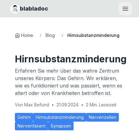
blabladoc
Haupt
Home
Blog
Hirnsubstanzminderung
Hirnsubstanzminderung
Erfahren Sie mehr über das wahre Zentrum
unseres Körpers: Das Gehirn. Wir erklären,
wie es funktioniert und was passiert, wenn es
altert oder von Krankheiten betroffen ist.
Von
Max Befund
•
21.09.2024
•
2 Min. Lesezeit
Gehirn
Hirnsubstanzminderung
Nervenzellen
Nervenfasern
Synapsen