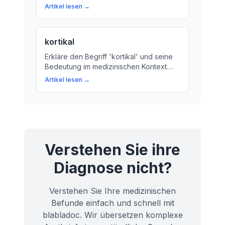
verarbeiten und speichern. Erfahren Sie
Artikel lesen →
mehr über das Geheimnis der
Nervenzellen und wie sie unsere
Sinneswahrnehmung und Erinnerungen
kortikal
beeinflussen.
Erkläre den Begriff 'kortikal' und seine
Bedeutung im medizinischen Kontext.
Lernen Sie mehr über die Hirnrinde und
Artikel lesen →
ihre Funktionen.
Verstehen Sie ihre
Diagnose nicht?
Verstehen Sie Ihre medizinischen
Befunde einfach und schnell mit
blabladoc. Wir übersetzen komplexe