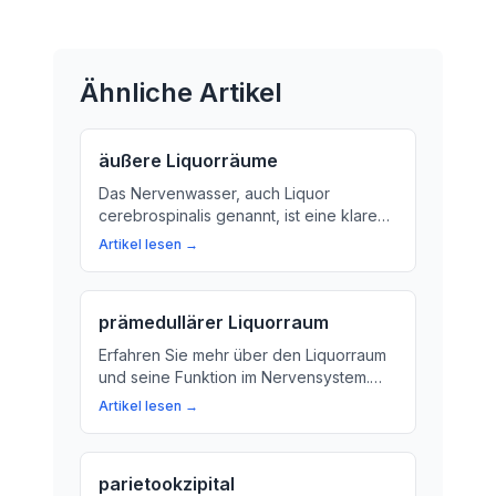
Ähnliche Artikel
äußere Liquorräume
Das Nervenwasser, auch Liquor
cerebrospinalis genannt, ist eine klare
Flüssigkeit, die im Gehirn produziert
Artikel lesen →
wird. Wir erklären, woher es kommt und
warum es so wichtig ist für unsere
Gesundheit.
prämedullärer Liquorraum
Erfahren Sie mehr über den Liquorraum
und seine Funktion im Nervensystem.
Wir klären die Bedeutung von
Artikel lesen →
Nervenwasser für das Gehirn und
Rückenmark auf.
parietookzipital