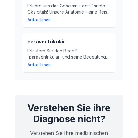
Erkläre uns das Geheimnis des Parieto-
Okzipitals! Unsere Anatomie - eine Reise
ins Innere unseres Schädels
Artikel lesen →
paraventrikulär
Erläutern Sie den Begriff
'paraventrikulär' und seine Bedeutung
im Kontext des Gehirns. Erfahren Sie, wie
Artikel lesen →
wichtig diese kleinen Räume für unsere
Gesundheit sind.
Verstehen Sie ihre
Diagnose nicht?
Verstehen Sie Ihre medizinischen