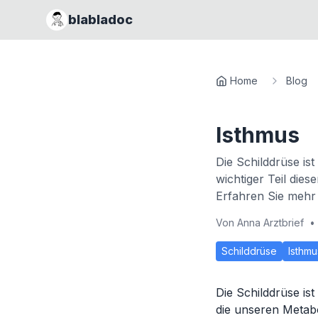
blabladoc
Home
Blog
Isthmus
Die Schilddrüse ist
wichtiger Teil die
Erfahren Sie mehr
Von
Anna Arztbrief
•
Schilddrüse
Isthmu
Die Schilddrüse is
die unseren Metabo