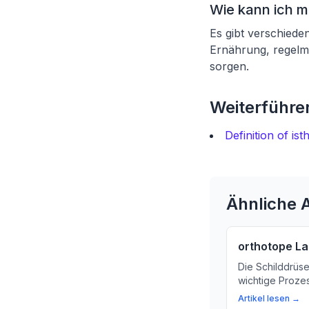
Wie kann ich m
Es gibt verschiede
Ernährung, regelm
sorgen.
Weiterführen
Definition of i
Ähnliche A
orthotope L
Die Schilddrüse 
wichtige Prozes
was die orthot
Artikel lesen →
sie wichtig ist.