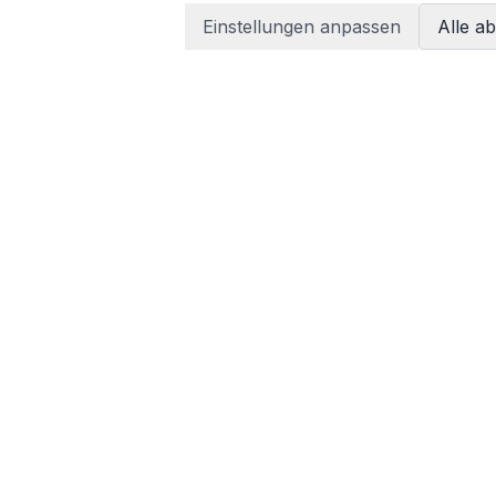
Einstellungen anpassen
Alle a
LEGAL
Terms of services
Privacy policy
tzen
Imprint
Cookie-Einstellungen