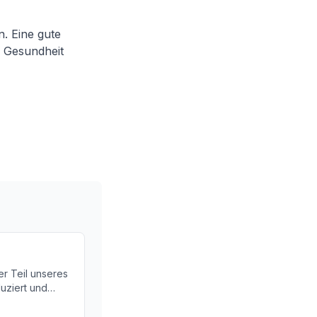
. Eine gute
e Gesundheit
er Teil unseres
uziert und
ber die
 Schilddrüse!