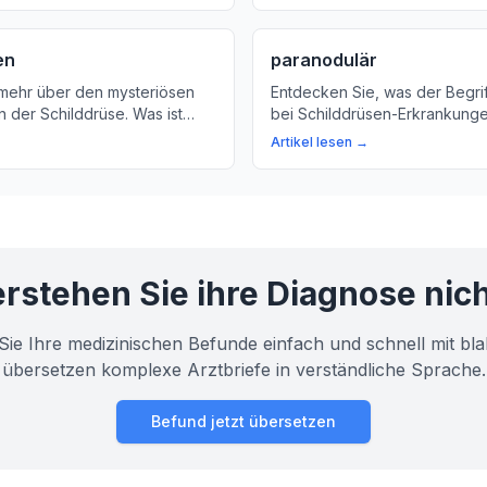
en
paranodulär
mehr über den mysteriösen
Entdecken Sie, was der Begrif
n der Schilddrüse. Was ist
bei Schilddrüsen-Erkrankung
ht er und was sind seine
und wie Knoten in der Schildd
Artikel lesen →
uf unsere Gesundheit?
Gesundheit beeinflussen kön
er alles Wissenswerte!
rstehen Sie ihre Diagnose nic
Sie Ihre medizinischen Befunde einfach und schnell mit bla
übersetzen komplexe Arztbriefe in verständliche Sprache.
Befund jetzt übersetzen