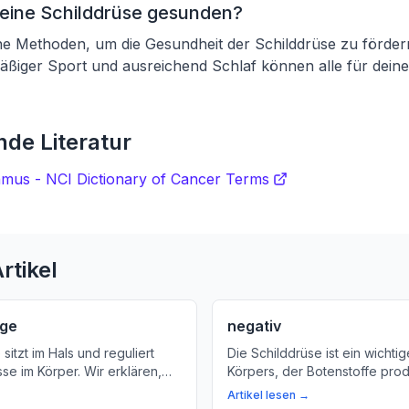
eine Schilddrüse gesunden?
ne Methoden, um die Gesundheit der Schilddrüse zu fördern
äßiger Sport und ausreichend Schlaf können alle für dein
de Literatur
sthmus - NCI Dictionary of Cancer Terms
rtikel
age
negativ
sitzt im Hals und reguliert
Die Schilddrüse ist ein wichtig
se im Körper. Wir erklären,
Körpers, der Botenstoffe prod
ope Lage bedeutet und warum
reguliert. Erfahren Sie mehr ü
Artikel lesen →
Funktionen und Bedeutung der