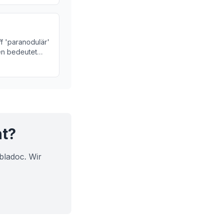
f 'paranodulär'
en bedeutet
rüse Ihre
nen.
ht?
bladoc. Wir