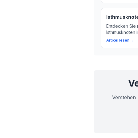
Isthmusknot
Entdecken Sie 
Isthmusknoten i
das, wie entste
Artikel lesen →
Auswirkungen a
Erfahren Sie hi
Ve
Verstehen 