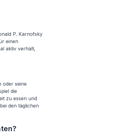
nald P. Karnofsky
ür einen
l aktiv verhält,
n oder seine
piel die
keit zu essen und
bei den täglichen
nten?