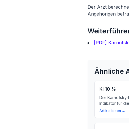
Der Arzt berechnet
Angehörigen befra
Weiterführen
[PDF] Karnofsk
Ähnliche A
KI 10 %
Der Karnofsky-I
Indikator für di
selbstständigkei
Artikel lesen →
bedeutet und wi