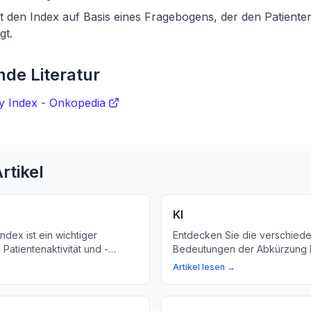
 den Index auf Basis eines Fragebogens, der den Patiente
gt.
de Literatur
y Index - Onkopedia
rtikel
KI
ndex ist ein wichtiger
Entdecken Sie die verschied
e Patientenaktivität und -
Bedeutungen der Abkürzung KI
t. Wir erklären, was er
was Kontraindikation und Kar
Artikel lesen →
e er eingesetzt wird.
bedeuten, und erfahren Sie 
Künstliche Intelligenz und den
Kinderschutzindex.