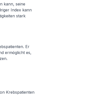
en kann, seine
driger Index kann
igkeiten stark
rebspatienten. Er
nd ermöglicht es,
zen.
von Krebspatienten