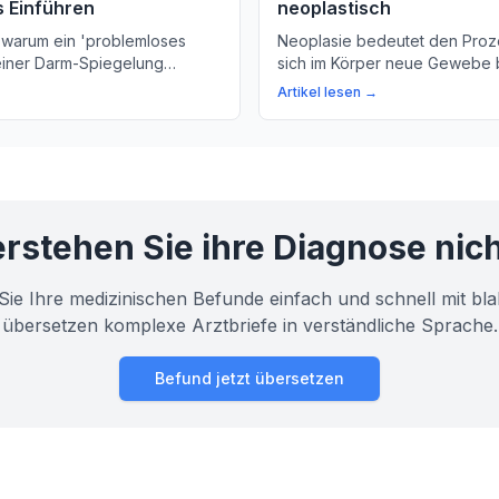
 Einführen
neoplastisch
 warum ein 'problemloses
Neoplasie bedeutet den Proz
 einer Darm-Spiegelung
sich im Körper neue Gewebe b
t für die Diagnose und
Sie, wie unser Körper neue Ze
Artikel lesen →
n Erkrankungen des
und was das unterscheidet vo
ems. Wir erklären, wie der
uchungs-Gerät sorgfältig in
bt.
rstehen Sie ihre Diagnose nic
Sie Ihre medizinischen Befunde einfach und schnell mit bla
übersetzen komplexe Arztbriefe in verständliche Sprache.
Befund jetzt übersetzen