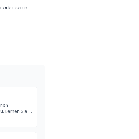
n oder seine
enen
. Lernen Sie,
nofsky-Index
mehr über