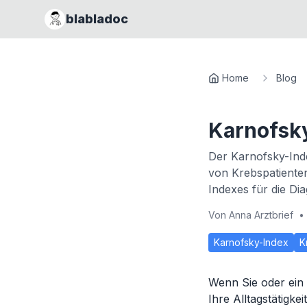
blabladoc
Home
Blog
Karnofsk
Der Karnofsky-Inde
von Krebspatienten
Indexes für die D
Von
Anna Arztbrief
•
Karnofsky-Index
K
Wenn Sie oder ein L
Ihre Alltagstätigke