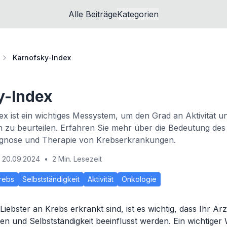
Alle Beiträge
Kategorien
Karnofsky-Index
y-Index
x ist ein wichtiges Messystem, um den Grad an Aktivität un
 zu beurteilen. Erfahren Sie mehr über die Bedeutung des
iagnose und Therapie von Krebserkrankungen.
20.09.2024
•
2 Min. Lesezeit
rebs
Selbstständigkeit
Aktivität
Onkologie
iebster an Krebs erkrankt sind, ist es wichtig, dass Ihr Ar
iten und Selbstständigkeit beeinflusst werden. Ein wichtige