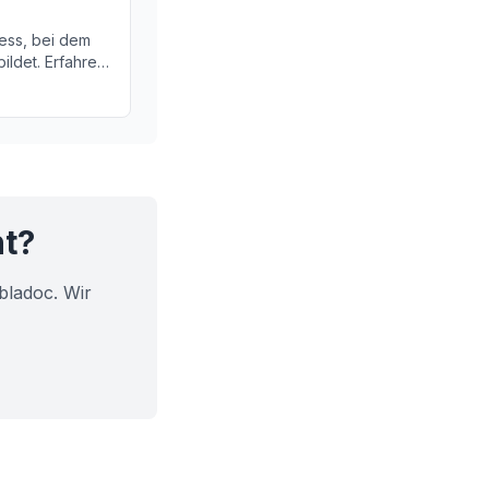
ess, bei dem
ildet. Erfahren
llen produziert
n Krebs.
ht?
bladoc. Wir