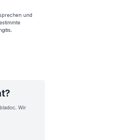
 sprechen und
estimmte
itis.
ht?
bladoc. Wir