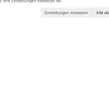
 Ihre Einstellungen individuell an.
Einstellungen anpassen
Alle a
LEGAL
Terms of services
Privacy policy
tzen
Imprint
Cookie-Einstellungen