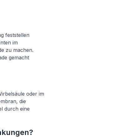
g feststellen
enten im
ade zu machen.
rade gemacht
Wirbelsäule oder im
embran, die
l durch eine
ankungen?