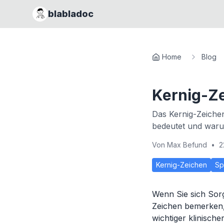
blabladoc
Home
Blog
Kernig-Z
Das Kernig-Zeichen 
bedeutet und warum
Von
Max Befund
•
2
Kernig-Zeichen
Sp
Wenn Sie sich Sor
Zeichen bemerken, 
wichtiger klinisch