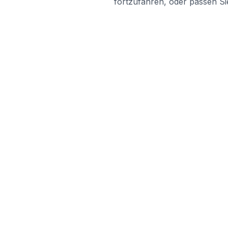
fortzufahren, oder passen Sie
LINKS
blabladoc
Support
blabladoc macht Ihre medizinischen
Preise
Befunde in Sekundenschnelle
Arztbrief überse
verständlich – so verstehen Sie
Diagnose Wiki
endlich alles.