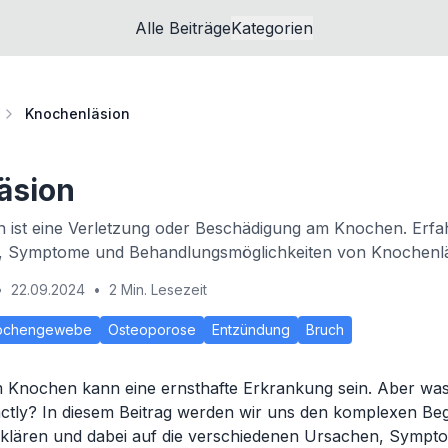
Alle Beiträge
Kategorien
Knochenläsion
äsion
n ist eine Verletzung oder Beschädigung am Knochen. Erfa
, Symptome und Behandlungsmöglichkeiten von Knochenlä
•
22.09.2024
•
2 Min. Lesezeit
ochengewebe
Osteoporose
Entzündung
Bruch
 Knochen kann eine ernsthafte Erkrankung sein. Aber was 
tly? In diesem Beitrag werden wir uns den komplexen Begr
rklären und dabei auf die verschiedenen Ursachen, Sympt