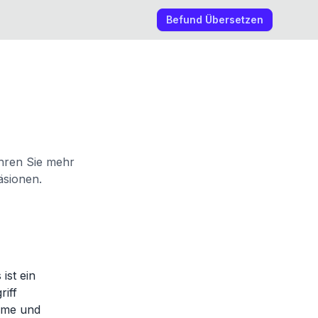
Befund Übersetzen
hren Sie mehr
sionen.
ist ein
iff
ome und