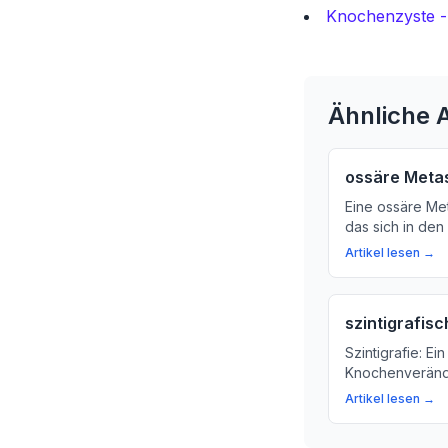
Knochenzyste -
Ähnliche A
ossäre Meta
Eine ossäre Met
das sich in den
erfahren Sie m
Artikel lesen →
Symptome und 
szintigrafisc
Szintigrafie: E
Knochenverände
erklären, was S
Artikel lesen →
wichtig für die
Erkrankungen is