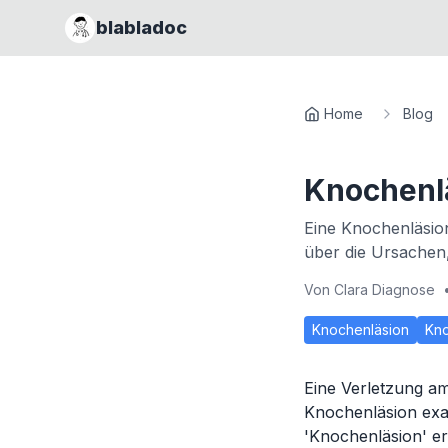
blabladoc
Home
Blog
Knochenl
Eine Knochenläsio
über die Ursachen
Von
Clara Diagnose
Knochenläsion
Kn
Eine Verletzung am
Knochenläsion exac
'Knochenläsion' e