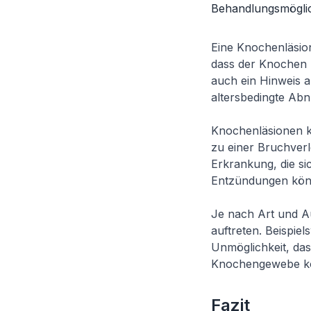
Behandlungsmöglic
Eine Knochenläsio
dass der Knochen b
auch ein Hinweis a
altersbedingte Abn
Knochenläsionen k
zu einer Bruchver
Erkrankung, die s
Entzündungen kön
Je nach Art und 
auftreten. Beispi
Unmöglichkeit, da
Knochengewebe kö
Fazit