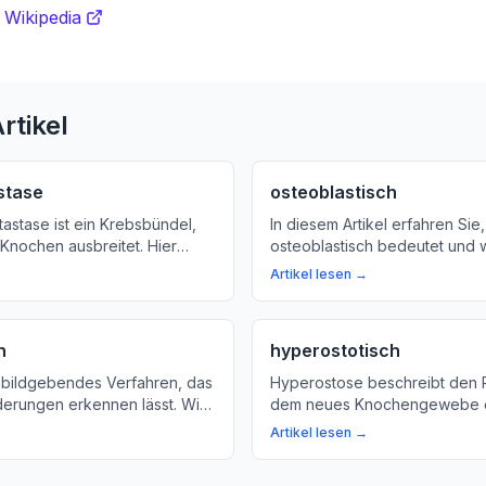
 Wikipedia
rtikel
stase
osteoblastisch
astase ist ein Krebsbündel,
In diesem Artikel erfahren Sie
 Knochen ausbreitet. Hier
osteoblastisch bedeutet und w
ehr über die Ursachen,
Knochengewebe aufbaut. Wir 
Artikel lesen →
Behandlungsmöglichkeiten.
Bedeutung von Osteoblasten 
normalen Knochen-Aufbau und
mögliche Gründe für einen ü
h
hyperostotisch
Knochen-Aufbau.
in bildgebendes Verfahren, das
Hyperostose beschreibt den 
rungen erkennen lässt. Wir
dem neues Knochengewebe e
zintigrafie ist und warum sie
Erfahren Sie mehr über die U
Artikel lesen →
 Diagnose bestimmter
Auswirkungen und Behandlun
t.
Hyperostose.