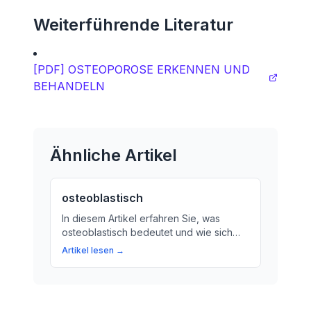
Weiterführende Literatur
[PDF] OSTEOPOROSE ERKENNEN UND
BEHANDELN
Ähnliche Artikel
osteoblastisch
In diesem Artikel erfahren Sie, was
osteoblastisch bedeutet und wie sich
das Knochengewebe aufbaut. Wir
Artikel lesen →
klären die Bedeutung von Osteoblasten
für den normalen Knochen-Aufbau und
erörtern mögliche Gründe für einen
übermäßigen Knochen-Aufbau.