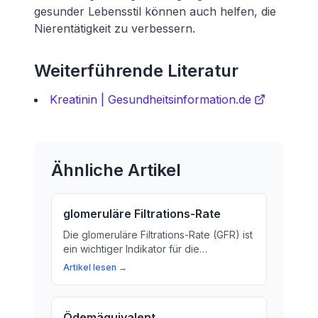
gesunder Lebensstil können auch helfen, die
Nierentätigkeit zu verbessern.
Weiterführende Literatur
Kreatinin | Gesundheitsinformation.de
Ähnliche Artikel
glomeruläre Filtrations-Rate
Die glomeruläre Filtrations-Rate (GFR) ist
ein wichtiger Indikator für die
Nierenfunktion. Erfahren Sie, wie man
Artikel lesen →
die GFR berechnet und was sie über
den inneren Betrieb unserer Nieren
aussagt.
Ödemäquivalent