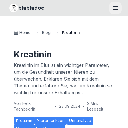
blabladoc
Haupt
Home
Blog
Kreatinin
Kreatinin
Kreatinin im Blut ist ein wichtiger Parameter,
um die Gesundheit unserer Nieren zu
überwachen. Erklären Sie sich mit dem
Thema und erfahren Sie, warum Kreatinin so
wichtig für unsere Erhaltung ist.
Von
Felix
2 Min.
•
23.09.2024
•
Fachbegriff
Lesezeit
Kreatinin
Nierenfunktion
Urinanalyse