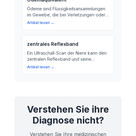
Ödeme sind Flüssigkeitsansammlungen
im Gewebe, die bei Verletzungen oder
Erkrankungen auftreten können.
Artikel lesen →
Erfahren Sie mehr über die Bedeutung
von Ödemen für Ihre Gesundheit.
zentrales Reflexband
Ein Ultraschall-Scan der Niere kann den
zentralen Reflexband und seine
Funktionen aufzeigen. Wir erklären, was
Artikel lesen →
dahinter steckt und warum diese Struktur
so wichtig ist.
Verstehen Sie ihre
Diagnose nicht?
Verstehen Sie Ihre medizinischen