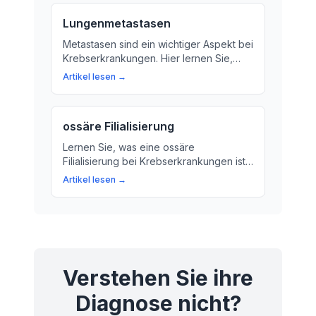
Lungenmetastasen
Metastasen sind ein wichtiger Aspekt bei
Krebserkrankungen. Hier lernen Sie,
was eine Metastase ist und wie sie sich
Artikel lesen →
auf den Körper auswirkt.
ossäre Filialisierung
Lernen Sie, was eine ossäre
Filialisierung bei Krebserkrankungen ist
und wie sie sich auf den Knochen
Artikel lesen →
ausbreiten kann. Wir erklären das
Konzept in einfachen Worten und geben
Ihnen wichtige Informationen über die
Symptome, Diagnose und Behandlung.
Verstehen Sie ihre
Diagnose nicht?