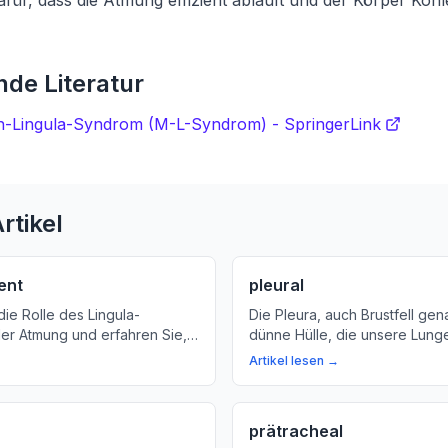
afür, dass die Atmung effizient abläuft und der Körper Kohl
de Literatur
en-Lingula-Syndrom (M-L-Syndrom) - SpringerLink
rtikel
ent
pleural
ie Rolle des Lingula-
Die Pleura, auch Brustfell gena
er Atmung und erfahren Sie,
dünne Hülle, die unsere Lung
chtig für unsere Gesundheit
den Brustkorb von innen auskl
Artikel lesen →
erfahren Sie mehr über die B
wichtigen Struktur.
prätracheal