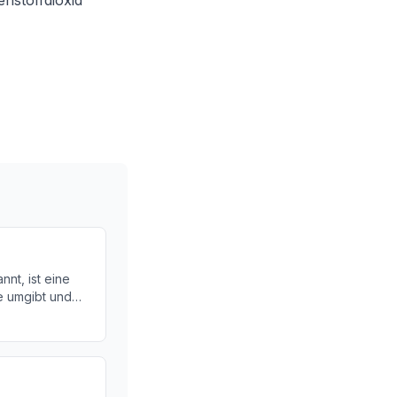
enstoffdioxid
nnt, ist eine
e umgibt und
eidet. Hier
edeutung dieser