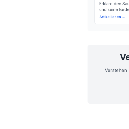
Erkläre den Sau
und seine Bede
Lerne, warum d
Artikel lesen →
Parameter ist, 
zu überprüfen.
Ve
Verstehen 