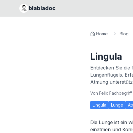
blabladoc
Home
Blog
Lingula
Entdecken Sie die 
Lungenflügels. Erf
Atmung unterstützt
Von
Felix Fachbegriff
Lingula
Lunge
At
Die Lunge ist ein 
einatmen und Kohle