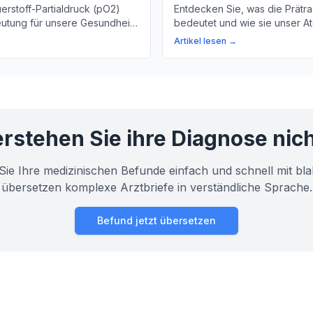
erstoff-Partialdruck (pO2)
Entdecken Sie, was die Prätr
utung für unsere Gesundheit.
bedeutet und wie sie unser 
er pO2 ein wichtiger
beeinflusst. Erfahren Sie, wa
Artikel lesen →
um die Funktion unserer Lunge
Forscher diese Information be
rstehen Sie ihre Diagnose nic
Sie Ihre medizinischen Befunde einfach und schnell mit bla
übersetzen komplexe Arztbriefe in verständliche Sprache.
Befund jetzt übersetzen