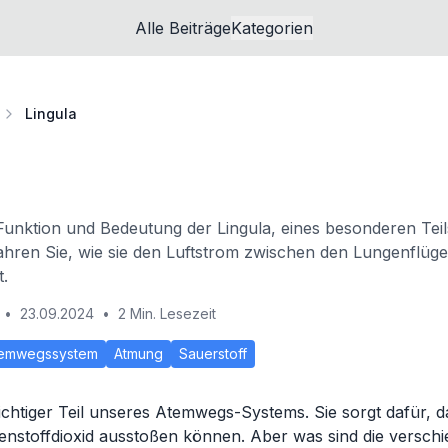
Alle Beiträge
Kategorien
Lingula
Funktion und Bedeutung der Lingula, eines besonderen Teil
ahren Sie, wie sie den Luftstrom zwischen den Lungenflügeln
.
•
23.09.2024
•
2 Min. Lesezeit
emwegssystem
Atmung
Sauerstoff
wichtiger Teil unseres Atemwegs-Systems. Sie sorgt dafür, d
nstoffdioxid ausstoßen können. Aber was sind die verschi