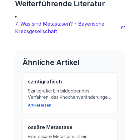
Weiterführende Literatur
7. Was sind Metastasen? - Bayerische
Krebsgesellschaft
Ähnliche Artikel
szintigrafisch
Szintigrafie: Ein bildgebendes
Verfahren, das Knochenveränderungen
erkennen lässt. Wir erklären, was
Artikel lesen →
Szintigrafie ist und warum sie wichtig für
die Diagnose bestimmter Erkrankungen
ist.
ossäre Metastase
Eine ossäre Metastase ist ein