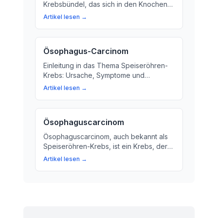
Krebsbündel, das sich in den Knochen
ausbreitet. Hier erfahren Sie mehr über
Artikel lesen →
die Ursachen, Symptome und
Behandlungsmöglichkeiten.
Ösophagus-Carcinom
Einleitung in das Thema Speiseröhren-
Krebs: Ursache, Symptome und
Behandlungsmöglichkeiten. Erkläre die
Artikel lesen →
Bedeutung von Ösophagus-Carcinom
für Ihre Gesundheit.
Ösophaguscarcinom
Ösophaguscarcinom, auch bekannt als
Speiseröhren-Krebs, ist ein Krebs, der
sich in der Speiseleber entwickelt. Hier
Artikel lesen →
erfahren Sie mehr über die Ursachen,
Symptome und
Behandlungsmöglichkeiten.