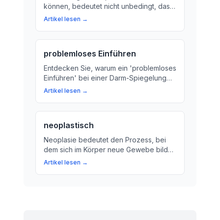
können, bedeutet nicht unbedingt, dass
es sich um einen Krebs handelt. Hier
Artikel lesen →
erfahren Sie mehr über die Bedeutung
von Malignomen und wie sie
diagnostiziert werden.
problemloses Einführen
Entdecken Sie, warum ein 'problemloses
Einführen' bei einer Darm-Spiegelung
entscheidend ist für die Diagnose und
Artikel lesen →
Behandlung von Erkrankungen des
Verdauungssystems. Wir erklären, wie
der Arzt das Untersuchungs-Gerät
neoplastisch
sorgfältig in den Darm schiebt.
Neoplasie bedeutet den Prozess, bei
dem sich im Körper neue Gewebe bildet.
Erfahren Sie, wie unser Körper neue
Artikel lesen →
Zellen produziert und was das
unterscheidet von Krebs.