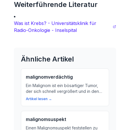
Weiterführende Literatur
Was ist Krebs? - Universitätsklinik für
Radio-Onkologie - Inselspital
Ähnliche Artikel
malignomverdächtig
Ein Malignom ist ein bösartiger Tumor,
der sich schnell vergrößert und in den
umliegenden Geweben invasiv verhält.
Artikel lesen →
Erfahren Sie mehr über die Symptome
und Merkmale von Malignomen.
malignomsuspekt
Einen Malignomsuspekt feststellen zu