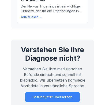
Der Nervus Trigeminus ist ein wichtiger
Hirnnerv, der für die Empfindungen in
verschiedenen Teilen des Gesichts und
Artikel lesen →
Kopfes verantwortlich ist. Erfahren Sie
mehr über die Aufgaben und Funktionen
des Nervus Trigeminus!
Verstehen Sie ihre
Diagnose nicht?
Verstehen Sie Ihre medizinischen
Befunde einfach und schnell mit
blabladoc. Wir übersetzen komplexe
Arztbriefe in verständliche Sprache.
Befund jetzt übersetzen