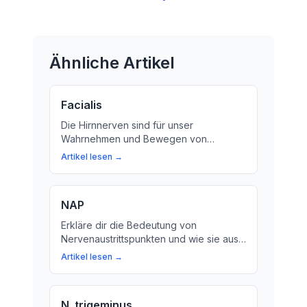
Ähnliche Artikel
Facialis
Die Hirnnerven sind für unser
Wahrnehmen und Bewegen von
entscheidender Bedeutung. In diesem
Artikel lesen →
Artikel erfahren Sie, wie der 7. Hirnnerv,
auch als Gesichtsnerv bekannt, unsere
Sinneswahrnehmungen und
NAP
Bewegungen beeinflusst.
Erkläre dir die Bedeutung von
Nervenaustrittspunkten und wie sie aus
dem Schädel hervorgehen. Erfahre mehr
Artikel lesen →
über den Nervus trigeminus und seine
Funktionen.
N. trigeminus