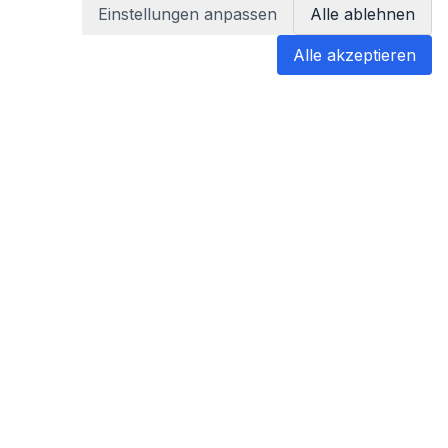
Einstellungen anpassen
Alle ablehnen
Alle akzeptieren
blabladoc
blabladoc macht Ihre medizinischen
Befunde in Sekundenschnelle
verständlich – so verstehen Sie
endlich alles.