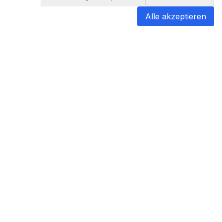
Alle akzeptieren
blabladoc
blabladoc macht Ihre medizinischen
Befunde in Sekundenschnelle
verständlich – so verstehen Sie
endlich alles.