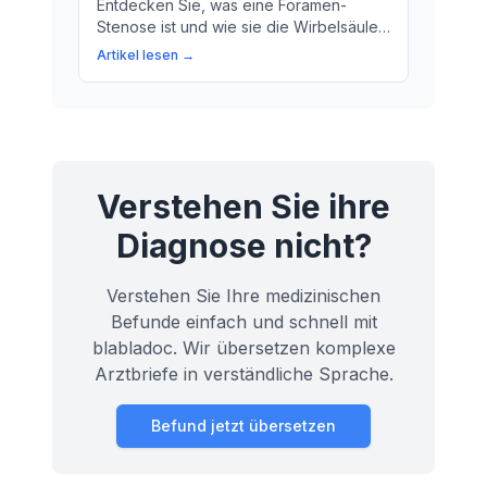
Entdecken Sie, was eine Foramen-
Stenose ist und wie sie die Wirbelsäule
beeinflussen kann. Erfahren Sie mehr
Artikel lesen →
über Ursachen, Symptome und
Behandlungsmöglichkeiten.
Verstehen Sie ihre
Diagnose nicht?
Verstehen Sie Ihre medizinischen
Befunde einfach und schnell mit
blabladoc. Wir übersetzen komplexe
Arztbriefe in verständliche Sprache.
Befund jetzt übersetzen