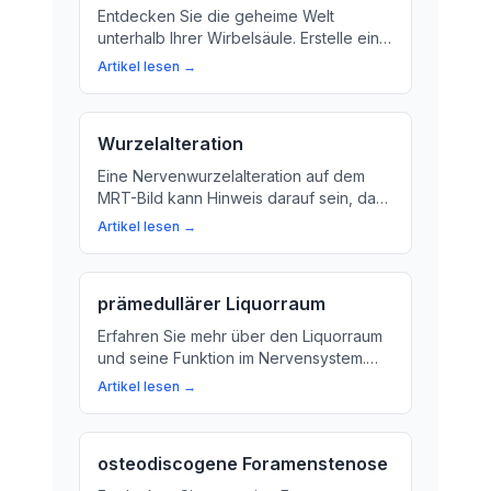
Entdecken Sie die geheime Welt
unterhalb Ihrer Wirbelsäule. Erstelle eine
Verbindung zwischen Ihrem Rückenmark
Artikel lesen →
und Ihrem Körper mit unserem Artikel
über das Infraforaminal-Gebiet.
Wurzelalteration
Eine Nervenwurzelalteration auf dem
MRT-Bild kann Hinweis darauf sein, dass
die Kommunikation zwischen unserem
Artikel lesen →
Rückenmark und unserem Körper
beeinträchtigt ist. Wir erklären, was das
bedeutet und wie es behandelt werden
prämedullärer Liquorraum
kann.
Erfahren Sie mehr über den Liquorraum
und seine Funktion im Nervensystem.
Wir klären die Bedeutung von
Artikel lesen →
Nervenwasser für das Gehirn und
Rückenmark auf.
osteodiscogene Foramenstenose