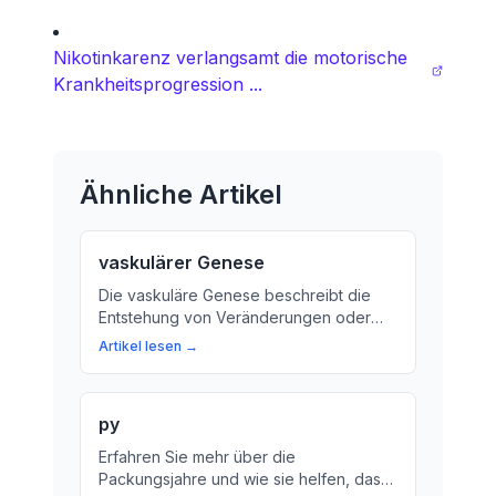
Nikotinkarenz verlangsamt die motorische
Krankheitsprogression ...
Ähnliche Artikel
vaskulärer Genese
Die vaskuläre Genese beschreibt die
Entstehung von Veränderungen oder
Erkrankungen in den Blutgefäßen.
Artikel lesen →
Erfahren Sie, wie sie entstehen und wie
Sie Ihre Gesundheit schützen können.
py
Erfahren Sie mehr über die
Packungsjahre und wie sie helfen, das