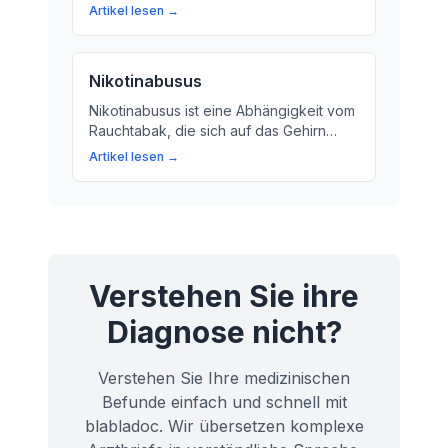
Risiko des Rauchens für Erkrankungen
Artikel lesen →
besser zu schätzen. Ein Leitfaden für
Laien.
Nikotinabusus
Nikotinabusus ist eine Abhängigkeit vom
Rauchtabak, die sich auf das Gehirn
auswirkt. Wir erklären, was
Artikel lesen →
Nikotinabusus bedeutet und wie es
unsere Gesundheit beeinträchtigt.
Verstehen Sie ihre
Diagnose nicht?
Verstehen Sie Ihre medizinischen
Befunde einfach und schnell mit
blabladoc. Wir übersetzen komplexe